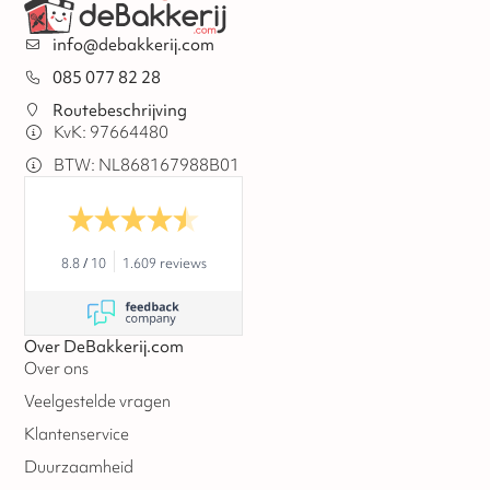
info@debakkerij.com
085 077 82 28
Routebeschrijving
KvK: 97664480
BTW: NL868167988B01
8.8
/
10
1.609 reviews
Over DeBakkerij.com
Over ons
Veelgestelde vragen
Klantenservice
Duurzaamheid