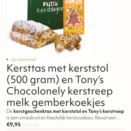
op voorraad
Kersttas met kerststol
(500 gram) en Tony’s
Chocolonely kerstreep
melk gemberkoekjes
De
kerstgeschenktas met kerststol en Tony’s kerstreep
is een smaakvol en feestelijk kerstcadeau. Bevat een
roomboter kerststol van 500 gram en een Tony’s
€
9,95
excl. BTW
Chocolonely reep met gemberkoekjes.