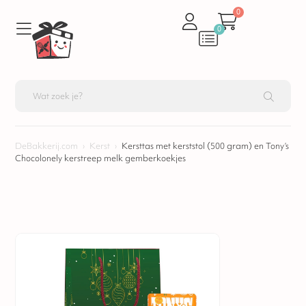
0
0
DeBakkerij.com
›
Kerst
›
Kersttas met kerststol (500 gram) en Tony’s
Chocolonely kerstreep melk gemberkoekjes