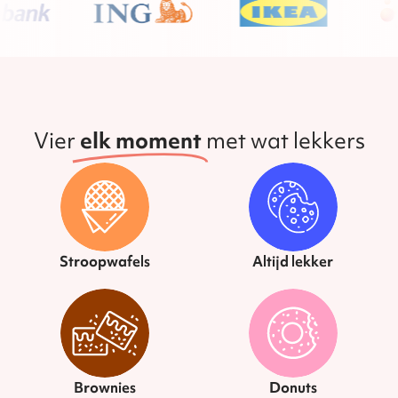
Vier
elk moment
met wat lekkers
Stroopwafels
Altijd lekker
Brownies
Donuts