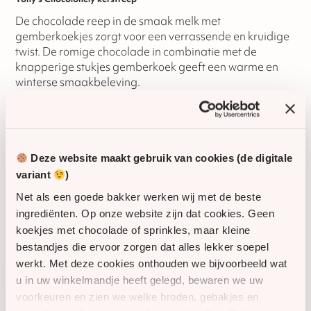
De chocolade reep in de smaak melk met
gemberkoekjes zorgt voor een verrassende en kruidige
twist. De romige chocolade in combinatie met de
knapperige stukjes gemberkoek geeft een warme en
winterse smaakbeleving.
Product kenmerken
Roomboter kerststol met 100% amandelspijs (500
Deze website maakt gebruik van cookies (de digitale
gram)
variant
)
Tony’s Chocolonely kerstreep melk met
Net als een goede bakker werken wij met de beste
gemberkoekjes
ingrediënten. Op onze website zijn dat cookies. Geen
Ambachtelijk en feestelijk samengesteld
koekjes met chocolade of sprinkles, maar kleine
Verpakt in een stijlvolle geschenktas
bestandjes die ervoor zorgen dat alles lekker soepel
werkt. Met deze cookies onthouden we bijvoorbeeld wat
Geschikt als relatiegeschenk of kerstpakket
u in uw winkelmandje heeft gelegd, bewaren we uw
voorkeuren en zien we welke broden, gebakjes en
Flexibele bezorging