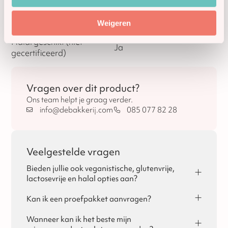
Vegan
Nee
Weigeren
Halal geschikt (niet
Ja
gecertificeerd)
Vragen over dit product?
Ons team helpt je graag verder.
info@debakkerij.com
085 077 82 28
Veelgestelde vragen
Bieden jullie ook veganistische, glutenvrije,
lactosevrije en halal opties aan?
Ja, dat is mogelijk! Per seizoen vind je de
allergeneninformatie terug op de pagina's van Sinterklaas,
Kan ik een proefpakket aanvragen?
Kerst en Pasen.
Ja, voor zakelijke klanten is het mogelijk om een
proefpakket aan te vragen. Je kunt het proefpakket
Wanneer kan ik het beste mijn
bestellen via de website of via de mail. De kosten voor het