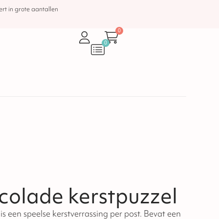
rt in grote aantallen
0
0
colade kerstpuzzel
is een speelse kerstverrassing per post. Bevat een