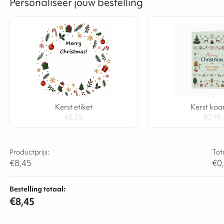
Personaliseer jouw bestelling
Kerst etiket
Kerst kaar
€
0,55
€
0,95
Productprijs:
Tot
€
8,45
€
0
Bestelling totaal:
€
8,45