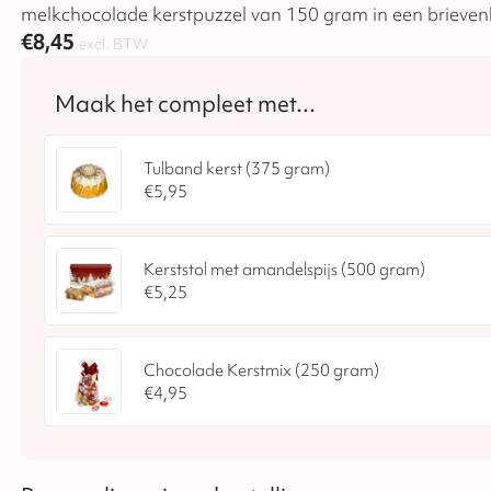
€
8,45
excl. BTW
Tulband kerst (375 gram)
€
5,95
Kerststol met amandelspijs (500 gram)
€
5,25
Chocolade Kerstmix (250 gram)
€
4,95