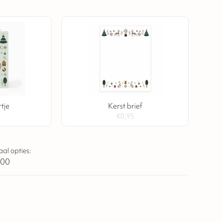
tje
Kerst brief
€
0,95
aal opties:
,00