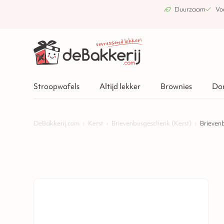
Duurzaam
Vo
Stroopwafels
Altijd lekker
Brownies
Do
DeBakkerij.com
›
Kerst
›
Brievenbusgeschenk (Kerst)
›
Brieven