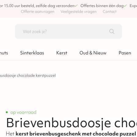
or 15.00 uur besteld, zelfde dag verzonden
Offertes binnen één dag
Expe
Offerte aanvragen
Veelgestelde vragen
Contact
nuts
Sinterklaas
Kerst
Oud & Nieuw
Pasen
busdoosje chocolade kerstpuzzel
op voorraad
Brievenbusdoosje cho
Het
kerst brievenbusgeschenk met chocolade puzzel