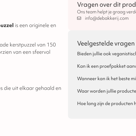
Vragen over dit prod
Ons team helpt je graag verd
info@debakkerij.com
puzzel
is een originele en
Veelgestelde vragen
lade kerstpuzzel van 150
zien van een sfeervol
Bieden jullie ook veganistisc
Ja, dat is mogelijk! Per seizoe
van Sinterklaas, Kerst en Pasen
Kan ik een proefpakket aan
Ja, voor zakelijke klanten is h
proefpakket bestellen via de we
Wanneer kan ik het beste mi
kan bij het plaatsen van de be
Eigenlijk raden wij aan om all
s die uit elkaar gehaald en
bij ons aan!
houdbaarheidsdatum zo vroeg m
Waar worden jullie product
houdbaar en geen probleem als 
Onze producten worden ambachte
de feestdagen in de buurt komt,
de bakkerijen van onze partner
Hoe lang zijn de producten
bij ons is. Daarom raden wij aan
De houdbaarheid verschilt pe
dan iets niet kloppen aan de be
verpakking vermeld.
producten na te leveren of om t
speculaasproducten, met uitzo
tulbanden. De houdbaarheid va