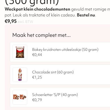
(300 gram)
Weckpot klein chocolademunten
gevuld met romige 
pot. Leuk als traktatie of klein cadeau.
Bestel nu
.
€
9,95
excl. BTW
Bakey kruidnoten uitdeelzakje (50 gram)
€
0,44
Chocolade sint (60 gram)
€
1,25
Schoenletter 'S/P' (40 gram)
€
0,79