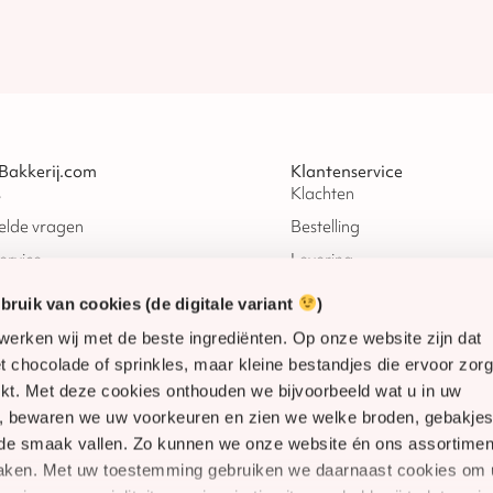
Bakkerij.com
Klantenservice
s
Klachten
elde vragen
Bestelling
ervice
Levering
amheid
Verzending
ruik van cookies (de digitale variant
)
Herroepingsrecht
werken wij met de beste ingrediënten. Op onze website zijn dat
alen
Betaling
 chocolade of sprinkles, maar kleine bestandjes die ervoor zor
rkt. Met deze cookies onthouden we bijvoorbeeld wat u in uw
onden
d, bewaren we uw voorkeuren en zien we welke broden, gebakjes
 de smaak vallen. Zo kunnen we onze website én ons assortimen
maken. Met uw toestemming gebruiken we daarnaast cookies om 