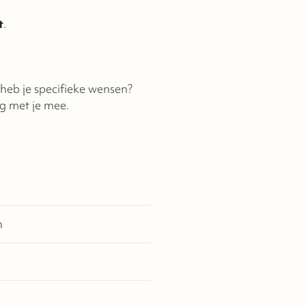
t
.
f heb je specifieke wensen?
g met je mee.
n