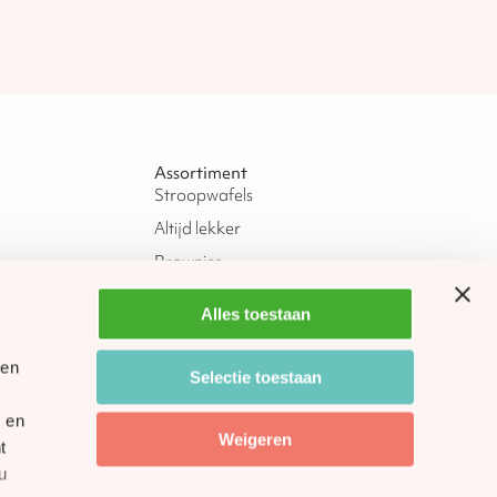
Assortiment
Stroopwafels
Altijd lekker
Brownies
Donuts
Alles toestaan
Sinterklaas
Kerst
gen
Selectie toestaan
Oud & Nieuw
 en
Pasen
Weigeren
t
u