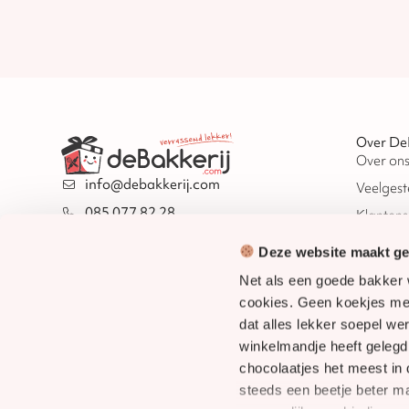
Over De
Over on
info@debakkerij.com
Veelgest
085 077 82 28
Klantens
Routebeschrijving
Duurza
Deze website maakt geb
KvK: 97664480
Contact
Net als een goede bakker 
BTW: NL868167988B01
Veilig bet
cookies. Geen koekjes met
dat alles lekker soepel we
Snel verz
winkelmandje heeft geleg
chocolaatjes het meest in
8.8
/
10
1.609 reviews
steeds een beetje beter 