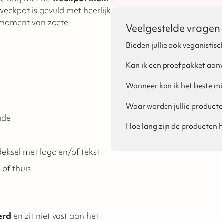
eckpot is gevuld met heerlijk
 moment van zoete
Veelgestelde vragen
Bieden jullie ook veganistisc
Ja, dat is mogelijk! Per seizoe
van Sinterklaas, Kerst en Pasen
Kan ik een proefpakket aan
Ja, voor zakelijke klanten is h
proefpakket bestellen via de we
Wanneer kan ik het beste mi
kan bij het plaatsen van de be
Eigenlijk raden wij aan om all
bij ons aan!
houdbaarheidsdatum zo vroeg m
Waar worden jullie product
houdbaar en geen probleem als 
Onze producten worden ambachte
ade
de feestdagen in de buurt komt,
de bakkerijen van onze partner
Hoe lang zijn de producten
bij ons is. Daarom raden wij aan
De houdbaarheid verschilt pe
dan iets niet kloppen aan de be
verpakking vermeld.
deksel met logo en/of tekst
producten na te leveren of om t
speculaasproducten, met uitzo
 of thuis
tulbanden. De houdbaarheid va
erd
en zit niet vast aan het