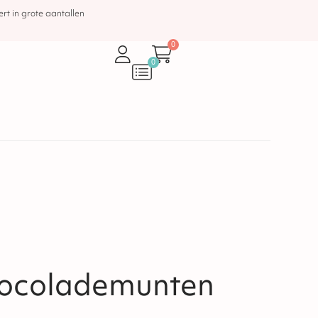
rt in grote aantallen
0
0
hocolademunten