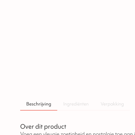
Beschrijving
Ingrediënten
Verpakking
Over dit product
Voeg een vleugje zoetigheid en nostalgie toe aan