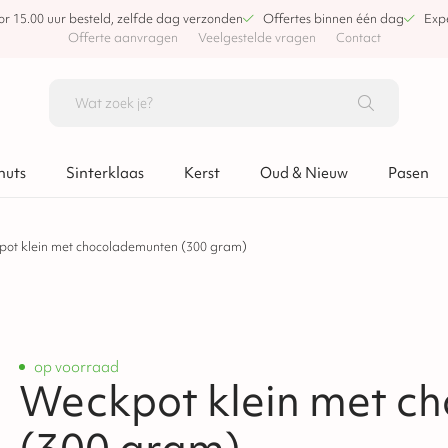
or 15.00 uur besteld, zelfde dag verzonden
Offertes binnen één dag
Expe
Offerte aanvragen
Veelgestelde vragen
Contact
nuts
Sinterklaas
Kerst
Oud & Nieuw
Pasen
ot klein met chocolademunten (300 gram)
op voorraad
Weckpot klein met c