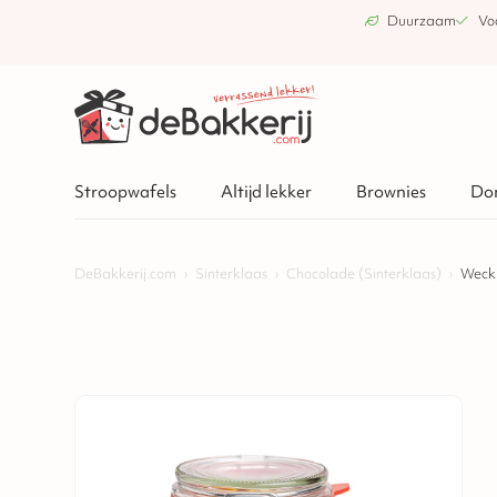
Duurzaam
Vo
Stroopwafels
Altijd lekker
Brownies
Do
DeBakkerij.com
›
Sinterklaas
›
Chocolade (Sinterklaas)
›
Weckp