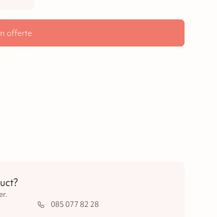
n offerte
uct?
er.
085 077 82 28