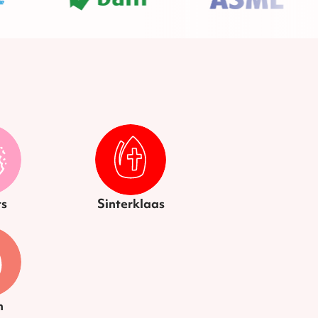
s
Sinterklaas
n