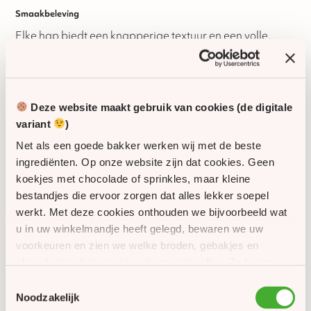
Smaakbeleving
Elke hap biedt een knapperige textuur en een volle,
kruidige smaak. De Bakey kruidnootjes zijn geliefd bij
jong en oud en zorgen direct voor een warme
Sinterklaassfeer.
Deze website maakt gebruik van cookies (de digitale
Personalisatie en verzending
variant
)
De doos is uitstekend te combineren met een
Net als een goede bakker werken wij met de beste
Sinterklaas kaartje of brief.
ingrediënten. Op onze website zijn dat cookies. Geen
Let op: deze worden los meegeleverd en niet aan de
koekjes met chocolade of sprinkles, maar kleine
zakjes bevestigd.
bestandjes die ervoor zorgen dat alles lekker soepel
werkt. Met deze cookies onthouden we bijvoorbeeld wat
Sinterklaas kaartje los bijgeleverd
u in uw winkelmandje heeft gelegd, bewaren we uw
Sinterklaas brief los bijgeleverd
voorkeuren en zien we welke broden, gebakjes en
chocolaatjes het meest in de smaak vallen. Zo kunnen
Let op:
het kaartje en de brief worden los meegeleverd
we onze website én ons assortiment steeds een beetje
en wordt berekend voor
één
kaartje of brief per doos
Toestemmingsselectie
van 200 zakjes.
beter maken. Met uw toestemming gebruiken we
Noodzakelijk