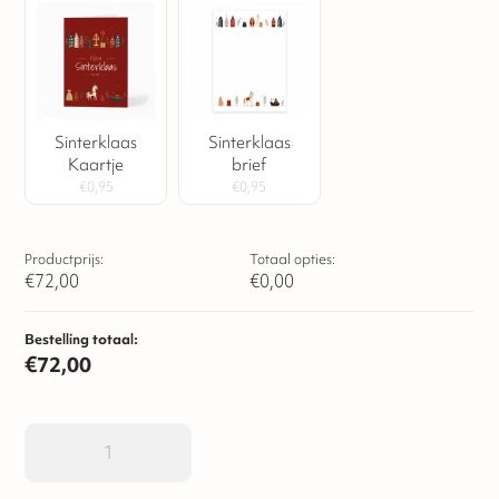
boordevol echte Sinterklaassmaak.
Sinterklaas
Sinterklaas
Kaartje
brief
€
0,95
€
0,95
Productprijs:
Totaal opties:
€
72,00
€
0,00
Bestelling totaal:
€
72,00