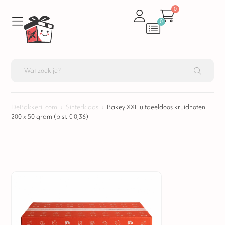
0
0
DeBakkerij.com
›
Sinterklaas
›
Bakey XXL uitdeeldoos kruidnoten
200 x 50 gram (p.st. € 0,36)