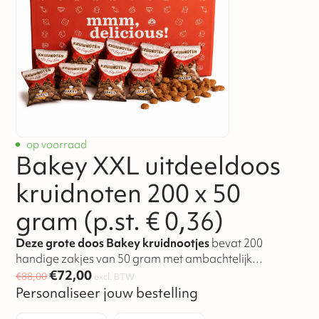
op voorraad
Bakey XXL uitdeeldoos
kruidnoten 200 x 50
gram (p.st. € 0,36)
Deze grote doos Bakey kruidnootjes
bevat 200
handige zakjes van 50 gram met ambachtelijk
gebakken kruidnootjes. Ideaal om uit te delen tijdens de
€
72,00
€
88,00
excl. BTW
Sinterklaasperiode op scholen, evenementen,
Personaliseer jouw bestelling
verenigingen of binnen bedrijven. Knapperig, kruidig en