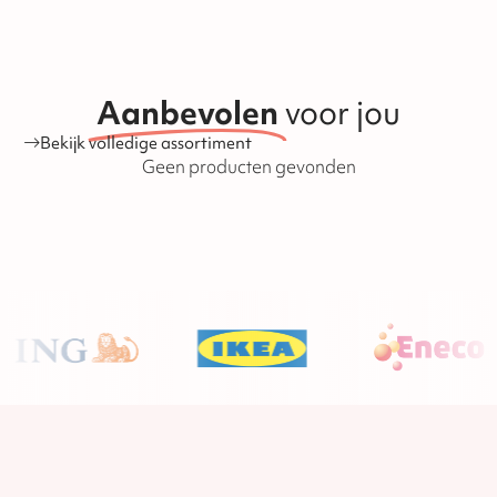
versturen! Mocht er dan iets niet kloppen aan de bestelling
o.i.d. dan hebben wij nog genoeg tijd om producten na te
leveren of om te wisselen. Hieronder vallen alle chocolade
en speculaasproducten, met uitzondering van
banketproducten zoals koeken, stollen en tulbanden. De
houdbaarheid van de producten is ook te vinden op onze
Aanbevolen
voor jou
website.
Bekijk volledige assortiment
Geen producten gevonden