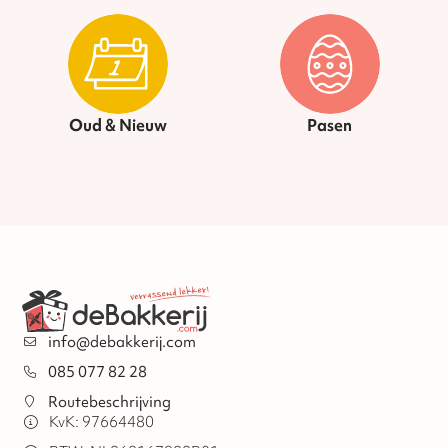
Oud & Nieuw
Pasen
info@debakkerij.com
085 077 82 28
Routebeschrijving
KvK: 97664480