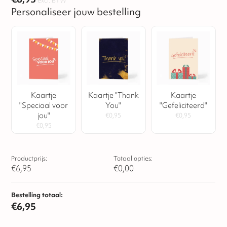
excl. BTW
Personaliseer jouw bestelling
Kaartje
Kaartje "Thank
Kaartje
"Speciaal voor
You"
"Gefeliciteerd"
jou"
€
0,95
€
0,95
€
0,95
Productprijs:
Totaal opties:
€
6,95
€
0,00
Bestelling totaal:
€
6,95