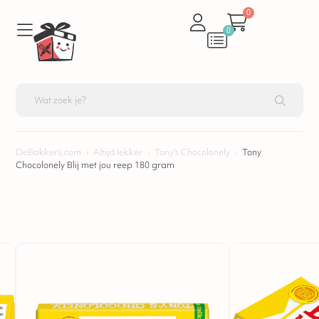
0
0
DeBakkerij.com
›
Altijd lekker
›
Tony's Chocolonely
›
Tony
Chocolonely Blij met jou reep 180 gram