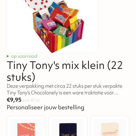
op voorraad
Tiny Tony's mix klein (22
stuks)
Deze verpakking met circa 22 stuks per stuk verpakte
Tiny Tony's Chocolonely is een ware traktatie voor
liefhebbers van heerlijke chocolade.
€
9,95
excl. BTW
Personaliseer jouw bestelling