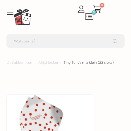
0
0
DeBakkerij.com
›
Altijd lekker
›
Tiny Tony’s mix klein (22 stuks)