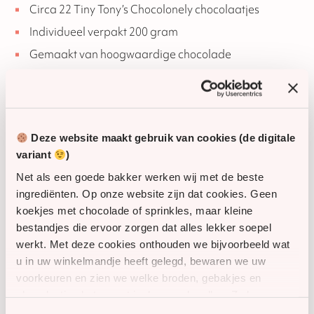
Circa 22 Tiny Tony’s Chocolonely chocolaatjes
Individueel verpakt 200 gram
Gemaakt van hoogwaardige chocolade
Geschikt om te delen of als tussendoortje
Gebruiksmoment
Deze website maakt gebruik van cookies (de digitale
Deze verpakking is handig voor bij de koffie, als kleine
traktatie of om mee te nemen. Zo heb je altijd chocolade
variant
)
binnen handbereik zonder grote hoeveelheden te
Net als een goede bakker werken wij met de beste
openen.
ingrediënten. Op onze website zijn dat cookies. Geen
koekjes met chocolade of sprinkles, maar kleine
Zoek je een compacte verpakking Tiny Tony’s
Chocolonely chocolaatjes, ontdek deze variant en bestel
bestandjes die ervoor zorgen dat alles lekker soepel
nu.
werkt. Met deze cookies onthouden we bijvoorbeeld wat
u in uw winkelmandje heeft gelegd, bewaren we uw
SKU
81034
voorkeuren en zien we welke broden, gebakjes en
chocolaatjes het meest in de smaak vallen. Zo kunnen
Houdbaarheid
1 jaar
we onze website én ons assortiment steeds een beetje