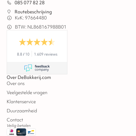
085 077 82 28
Routebeschrijving
KvK: 97664480
BTW: NL868167988B01
8.8
/
10
1.609 reviews
Over DeBakkerij.com
Over ons
Veelgestelde vragen
Klantenservice
Duurzaamheid
Contact
Veilig betalen