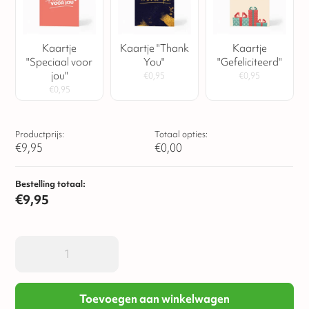
Kaartje
Kaartje "Thank
Kaartje
"Speciaal voor
You"
"Gefeliciteerd"
jou"
€
0,95
€
0,95
€
0,95
Productprijs:
Totaal opties:
€
9,95
€
0,00
Bestelling totaal:
€
9,95
Toevoegen aan winkelwagen