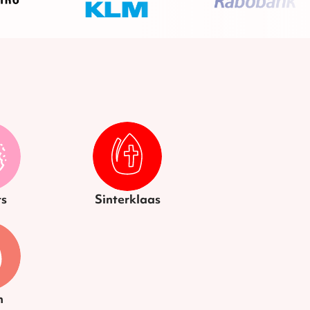
s
Sinterklaas
n