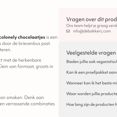
Vragen over dit prod
Ons team helpt je graag verd
info@debakkerij.com
ocolonely chocolaatjes
is een
 door de brievenbus past.
teren.
Veelgestelde vragen
akt met de herkenbare
Bieden jullie ook veganistisc
lein van formaat, groots in
Ja, dat is mogelijk! Per seizoe
van Sinterklaas, Kerst en Pasen
Kan ik een proefpakket aan
Ja, voor zakelijke klanten is h
proefpakket bestellen via de we
Wanneer kan ik het beste mi
kan bij het plaatsen van de be
Eigenlijk raden wij aan om all
bij ons aan!
houdbaarheidsdatum zo vroeg m
Waar worden jullie product
 van smaken. Denk aan
houdbaar en geen probleem als 
Onze producten worden ambachte
de feestdagen in de buurt komt,
en verrassende combinaties
de bakkerijen van onze partner
Hoe lang zijn de producten
bij ons is. Daarom raden wij aan
De houdbaarheid verschilt pe
dan iets niet kloppen aan de be
verpakking vermeld.