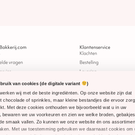
Bakkerij.com
Klantenservice
s
Klachten
elde vragen
Bestelling
ervice
Levering
amheid
Verzending
ruik van cookies (de digitale variant
)
Herroepingsrecht
werken wij met de beste ingrediënten. Op onze website zijn dat
alen
Betaling
 chocolade of sprinkles, maar kleine bestandjes die ervoor zor
rkt. Met deze cookies onthouden we bijvoorbeeld wat u in uw
onden
d, bewaren we uw voorkeuren en zien we welke broden, gebakjes
 de smaak vallen. Zo kunnen we onze website én ons assortimen
maken. Met uw toestemming gebruiken we daarnaast cookies om 