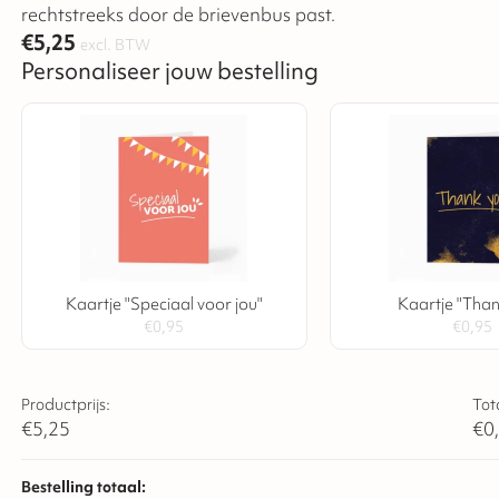
rechtstreeks door de brievenbus past.
€
5,25
excl. BTW
Personaliseer jouw bestelling
Kaartje "Speciaal voor jou"
Kaartje "Tha
€
0,95
€
0,95
Productprijs:
Tot
€
5,25
€
0
Bestelling totaal: