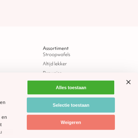
Assortiment
Stroopwafels
Altijd lekker
Brownies
Donuts
Alles toestaan
Sinterklaas
Kerst
gen
Selectie toestaan
Oud & Nieuw
 en
Pasen
Weigeren
t
u