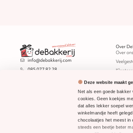
Over De
Over on
info@debakkerij.com
Veelgest
085 077 82 28
Klantens
Routebeschrijving
Duurza
Deze website maakt geb
KvK: 97664480
Contact
Net als een goede bakker 
BTW: NL868167988B01
Veilig bet
cookies. Geen koekjes met
dat alles lekker soepel we
Snel verz
winkelmandje heeft geleg
chocolaatjes het meest in
8.8
/
10
1.609 reviews
steeds een beetje beter 