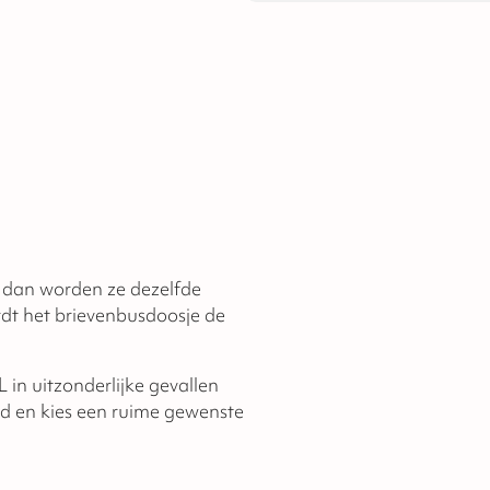
producten na te leveren of om t
speculaasproducten, met uitzo
tulbanden. De houdbaarheid va
, dan worden ze dezelfde
dt het brievenbusdoosje de
in uitzonderlijke gevallen
jd en kies een ruime gewenste