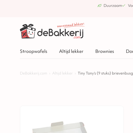
Duurzaam
Vo
Stroopwafels
Altijd lekker
Brownies
Do
DeBakkerij.com
›
Altijd lekker
›
Tiny Tony’s (9 stuks) brievenbus