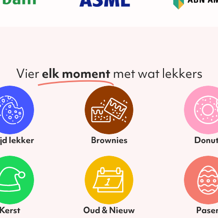
Vier
elk moment
met wat lekkers
ijd lekker
Brownies
Donut
Kerst
Oud & Nieuw
Pase