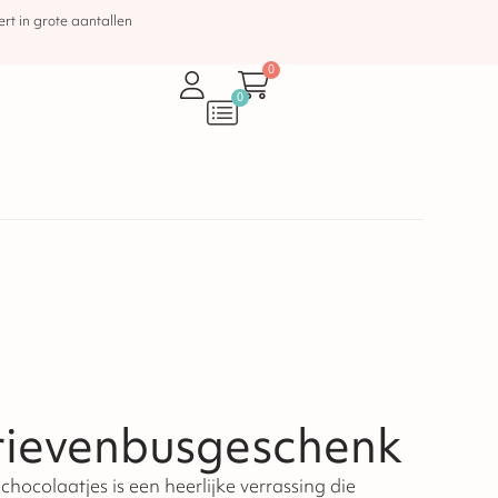
rt in grote aantallen
0
0
 brievenbusgeschenk
ocolaatjes is een heerlijke verrassing die