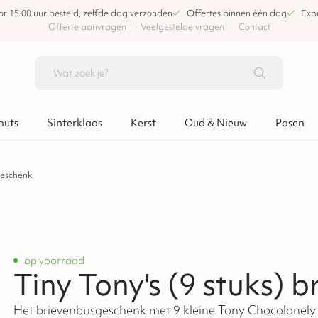
or 15.00 uur besteld, zelfde dag verzonden
Offertes binnen één dag
Expe
Offerte aanvragen
Veelgestelde vragen
Contact
nuts
Sinterklaas
Kerst
Oud & Nieuw
Pasen
geschenk
op voorraad
Tiny Tony's (9 stuks)
Het brievenbusgeschenk met 9 kleine Tony Chocolonely ch