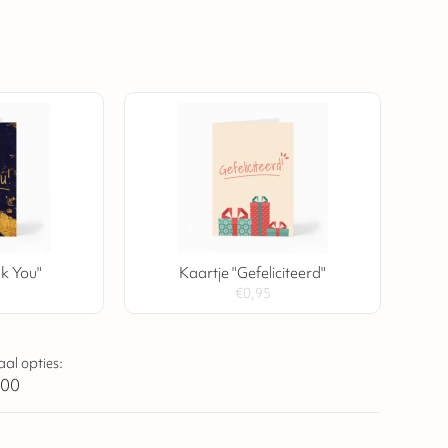
nk You"
Kaartje "Gefeliciteerd"
€
0,95
aal opties:
,00