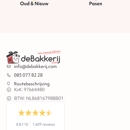
Oud & Nieuw
Pasen
info@debakkerij.com
085 077 82 28
Routebeschrijving
KvK: 97664480
BTW: NL868167988B01
8.8
/
10
1.609 reviews