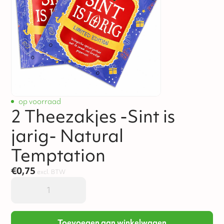
op voorraad
2 Theezakjes -Sint is
jarig- Natural
Temptation
€
0,75
excl. BTW
Toevoegen aan winkelwagen