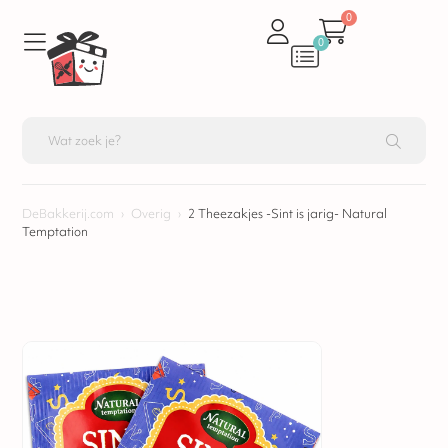
0
0
DeBakkerij.com
›
Overig
›
2 Theezakjes -Sint is jarig- Natural
Temptation