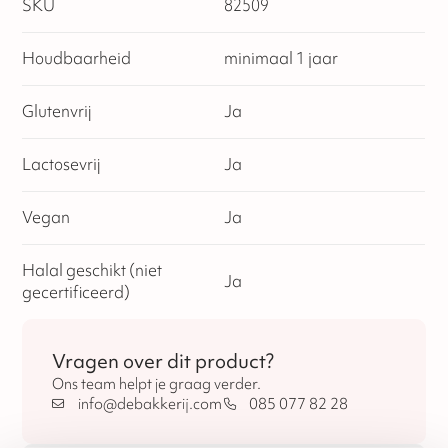
SKU
82509
Houdbaarheid
minimaal 1 jaar
Glutenvrij
Ja
Lactosevrij
Ja
Vegan
Ja
Halal geschikt (niet
Ja
gecertificeerd)
Vragen over dit product?
Ons team helpt je graag verder.
info@debakkerij.com
085 077 82 28