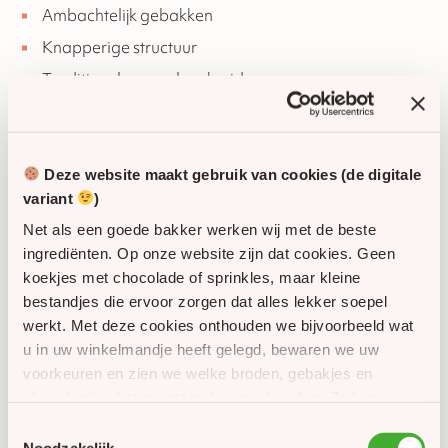
Ambachtelijk gebakken
Knapperige structuur
Traditionele speculaaskruiden
Luxe verpakking en personalisatie
De speculaaspop wordt geleverd in een luxe doos en is
Deze website maakt gebruik van cookies (de digitale
direct klaar om cadeau te geven.
variant
)
Sinterklaas etiket met eigen logo en tekst
Net als een goede bakker werken wij met de beste
ingrediënten. Op onze website zijn dat cookies. Geen
Sinterklaas kaartje met persoonlijke boodschap
koekjes met chocolade of sprinkles, maar kleine
Geschikt voor personeel en zakelijke relaties
bestandjes die ervoor zorgen dat alles lekker soepel
werkt. Met deze cookies onthouden we bijvoorbeeld wat
Het Sinterklaas etiket wordt op de verpakking geplakt.
u in uw winkelmandje heeft gelegd, bewaren we uw
Het Sinterklaas kaartje of de brief wordt los
meegeleverd.
voorkeuren en zien we welke broden, gebakjes en
chocolaatjes het meest in de smaak vallen. Zo kunnen
we onze website én ons assortiment steeds een beetje
Toestemmingsselectie
Grotere aantallen
beter maken. Met uw toestemming gebruiken we
Noodzakelijk