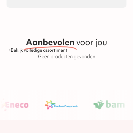
vertraging er bij de post is en hoe drukker het bij ons is.
houdbaarheidsdatum staat op de verpakking vermeld.
Daarom raden wij aan, bestel op tijd en laat het op tijd
versturen! Mocht er dan iets niet kloppen aan de bestelling
o.i.d. dan hebben wij nog genoeg tijd om producten na te
leveren of om te wisselen. Hieronder vallen alle chocolade
en speculaasproducten, met uitzondering van
banketproducten zoals koeken, stollen en tulbanden. De
houdbaarheid van de producten is ook te vinden op onze
Aanbevolen
voor jou
website.
Bekijk volledige assortiment
Geen producten gevonden