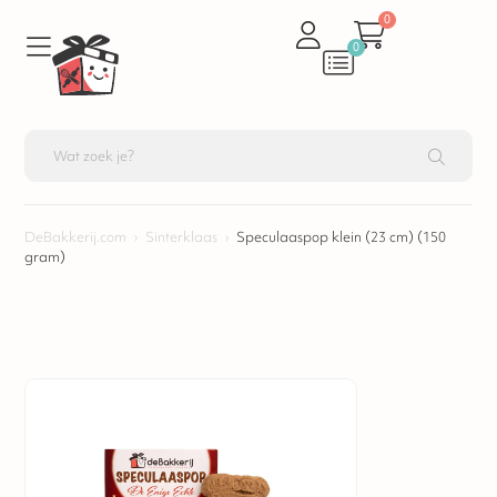
0
0
DeBakkerij.com
›
Sinterklaas
›
Speculaaspop klein (23 cm) (150
gram)