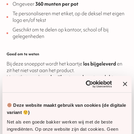
Ongeveer
360 munten per pot
Te personaliseren met etiket, op de deksel met eigen
logo en/of tekst
Geschikt om te delen op kantoor, school of bij
gelegenheden
Goed om te weten
Bij deze snoeppot wordt het kaartje
los bijgeleverd
en
zit het niet vast aan het product.
Het etiket wordt
op de zijkant van de pot geplakt
.
Persoonlijk contact
Wil je vooraf even overleggen of heb je specifieke
Deze website maakt gebruik van cookies (de digitale
wensen voor een grotere afname? Neem gerust contact
variant
)
met ons op, we denken graag met je mee om je
Net als een goede bakker werken wij met de beste
bestelling passend te maken.
ingrediënten. Op onze website zijn dat cookies. Geen