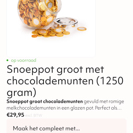
op voorraad
Snoeppot groot met
chocolademunten (1250
gram)
Snoeppot groot chocolademunten
gevuld met romige
melkchocolademunten in een glazen pot. Perfect als
€
29,95
blikvanger en om uit te delen.
Bestel nu
.
excl. BTW