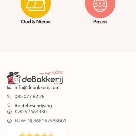
Oud & Nieuw
Pasen
info@debakkerij.com
085 077 82 28
Routebeschrijving
KvK: 97664480
BTW: NL868167988B01