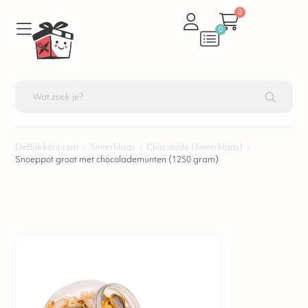
0
0
DeBakkerij.com
›
Sinterklaas
›
Chocolade (Sinterklaas)
›
Snoeppot groot met chocolademunten (1250 gram)