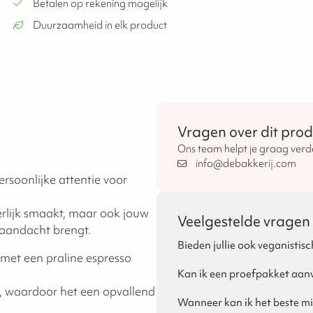
Betalen op rekening mogelijk
Duurzaamheid in elk product
Vragen over dit prod
Ons team helpt je graag verd
info@debakkerij.com
ersoonlijke attentie voor
erlijk smaakt, maar ook jouw
Veelgestelde vragen
e aandacht brengt.
Bieden jullie ook veganistisc
met een praline espresso
Ja, dat is mogelijk! Per seizoe
van Sinterklaas, Kerst en Pasen
Kan ik een proefpakket aan
Ja, voor zakelijke klanten is h
o, waardoor het een opvallend
proefpakket bestellen via de we
Wanneer kan ik het beste mi