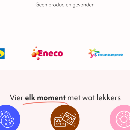
Geen producten gevonden
Vier
elk moment
met wat lekkers