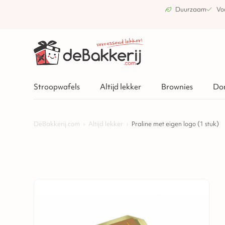
Duurzaam
Vo
Stroopwafels
Altijd lekker
Brownies
Do
DeBakkerij.com
›
Altijd lekker
›
Praline met eigen logo (1 stuk)