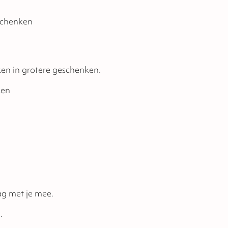
eschenken
rken in grotere geschenken.
sen
g met je mee.
u
.