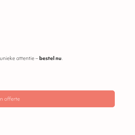
tiegeschenk of promotionele attentie. Een unieke attentie –
bestel nu
.
n offerte