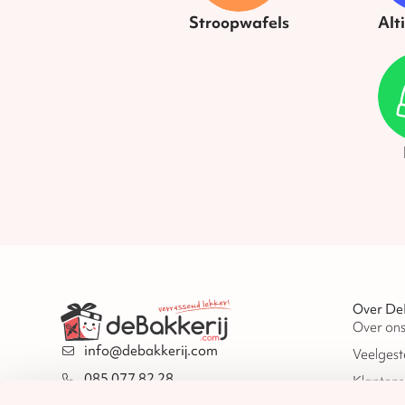
Stroopwafels
Alt
Over De
Over on
info@debakkerij.com
Veelgest
085 077 82 28
Klantens