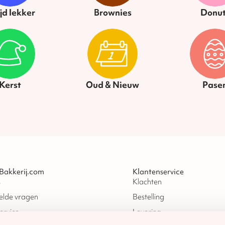
ijd lekker
Brownies
Donut
Kerst
Oud & Nieuw
Pase
Bakkerij.com
Klantenservice
s
Klachten
elde vragen
Bestelling
ervice
Levering