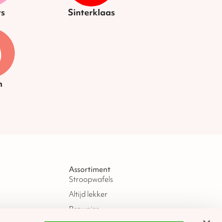
s
Sinterklaas
n
Assortiment
Stroopwafels
Altijd lekker
Brownies