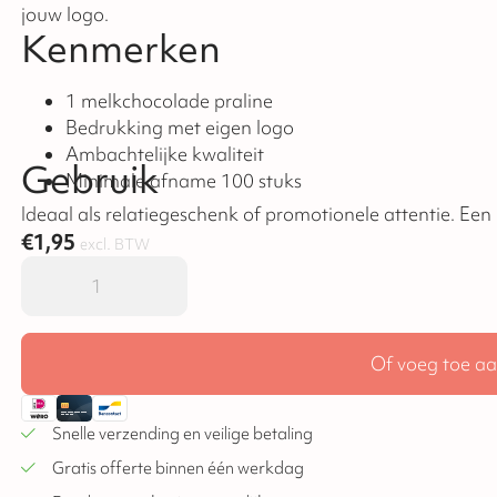
jouw logo.
Kenmerken
1 melkchocolade praline
Bedrukking met eigen logo
Ambachtelijke kwaliteit
Gebruik
Minimale afname 100 stuks
Ideaal als rela
€
1,95
excl. BTW
Of voeg toe aa
Snelle verzending en veilige betaling
Gratis offerte binnen één werkdag