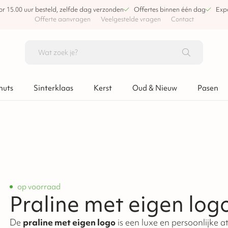
or 15.00 uur besteld, zelfde dag verzonden
Offertes binnen één dag
Expe
Offerte aanvragen
Veelgestelde vragen
Contact
nuts
Sinterklaas
Kerst
Oud & Nieuw
Pasen
op voorraad
Praline met eigen logo
De
praline met eigen logo
is een luxe en persoonlijke attentie. Een melkchocolade pral