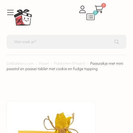
0
0
DeBakkerij.com
›
Pasen
›
Pakketten (Pasen)
›
Paaszakje met mini
paastol en paasei tablet met cookie en fudge topping