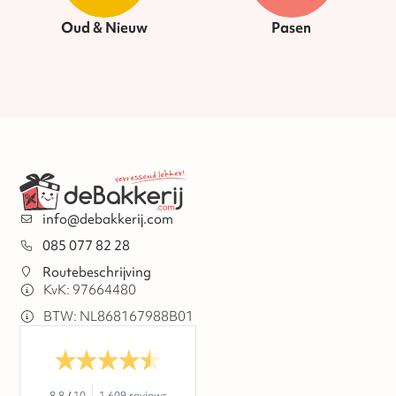
Oud & Nieuw
Pasen
info@debakkerij.com
085 077 82 28
Routebeschrijving
KvK: 97664480
BTW: NL868167988B01
8.8
/
10
1.609 reviews