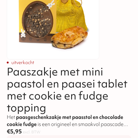
uitverkocht
Paaszakje met mini
paastol en paasei tablet
met cookie en fudge
topping
Het
paasgeschenkzakje met paasstol en chocolade
cookie fudge
is een origineel en smaakvol paascadeau.
Een combinatie van mini paasstol en chocolade met een
€
5,95
excl. BTW
knapperige bite.