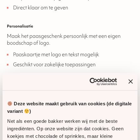
Direct klaar om te geven
Personalisatie
Maak het paasgeschenk persoonlijk met een eigen
boodschap of logo.
Paaskaartje met logo en tekst mogelijk
Geschikt voor zakelijke toepassingen
Verzending en gebruik
Dit geschenk is ideaal om uit te delen of te verzenden
naar meerdere adressen binnen Nederland.
Deze website maakt gebruik van cookies (de digitale
Levering op kantoor of afdeling
variant
)
Verzending naar medewerkers of relaties thuis
Net als een goede bakker werken wij met de beste
ingrediënten. Op onze website zijn dat cookies. Geen
Producten worden zorgvuldig en vers verpakt
koekjes met chocolade of sprinkles, maar kleine