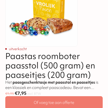
uitverkocht
Paastas roomboter
paasstol (500 gram) en
paaseitjes (200 gram)
Het
paasgeschenktasje met paasstol en paaseitjes
is
een klassiek en compleet paascadeau. Bevat een
€
7,95
roomboter paasstol en chocolade eitjes.
€
9,95
excl. BTW
Of voeg toe aan offerte