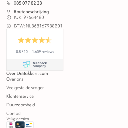
085 077 82 28
Routebeschrijving
KvK: 97664480
BTW: NL868167988B01
8.8
/
10
1.609 reviews
Over DeBakkerij.com
Over ons
Veelgestelde vragen
Klantenservice
Duurzaamheid
Contact
Veilig betalen