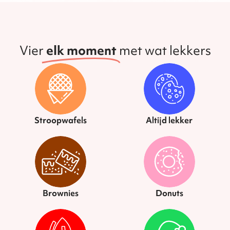
Vier
elk moment
met wat lekkers
Stroopwafels
Altijd lekker
Brownies
Donuts