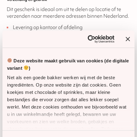
Dit geschenk is ideaal om uit te delen op locatie of te
verzenden naar meerdere adressen binnen Nederland.
Levering op kantoor of afdeling
Verzending naar medewerkers of relaties thuis
Producten worden luchtdicht en zorgvuldig verpakt
Deze website maakt gebruik van cookies (de digitale
SKU
61271
variant
)
Net als een goede bakker werken wij met de beste
Houdbaarheid
21 dagen
ingrediënten. Op onze website zijn dat cookies. Geen
koekjes met chocolade of sprinkles, maar kleine
Glutenvrij
Nee
bestandjes die ervoor zorgen dat alles lekker soepel
werkt. Met deze cookies onthouden we bijvoorbeeld wat
Lactosevrij
Nee
u in uw winkelmandje heeft gelegd, bewaren we uw
voorkeuren en zien we welke broden, gebakjes en
Vegan
Nee
chocolaatjes het meest in de smaak vallen. Zo kunnen
we onze website én ons assortiment steeds een beetje