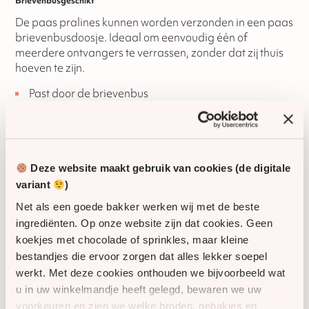
Brievenbusgeschikt
De paas pralines kunnen worden verzonden in een paas
brievenbusdoosje. Ideaal om eenvoudig één of
meerdere ontvangers te verrassen, zonder dat zij thuis
hoeven te zijn.
Past door de brievenbus
Geschikt voor verzending naar meerdere adressen
Ideaal voor zakelijke paasacties
Geef een luxe chocoladebeleving cadeau en
bestel nu
Deze website maakt gebruik van cookies (de digitale
deze paas pralines (4 stuks) als stijlvol paasgeschenk.
variant
)
SKU
60780
Net als een goede bakker werken wij met de beste
ingrediënten. Op onze website zijn dat cookies. Geen
koekjes met chocolade of sprinkles, maar kleine
Houdbaarheid
180 dagen
bestandjes die ervoor zorgen dat alles lekker soepel
werkt. Met deze cookies onthouden we bijvoorbeeld wat
Glutenvrij
Ja
u in uw winkelmandje heeft gelegd, bewaren we uw
voorkeuren en zien we welke broden, gebakjes en