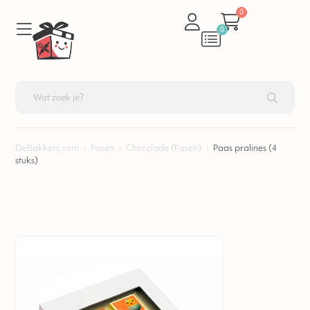
0
0
DeBakkerij.com
›
Pasen
›
Chocolade (Pasen)
›
Paas pralines (4
stuks)