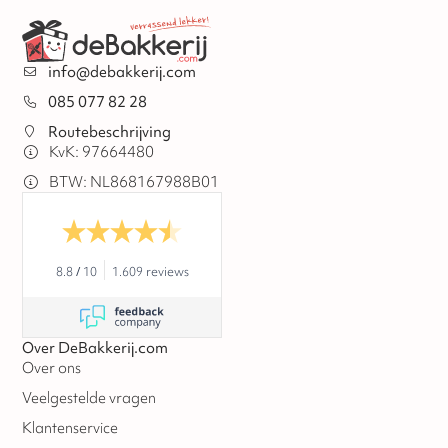
info@debakkerij.com
085 077 82 28
Routebeschrijving
KvK: 97664480
BTW: NL868167988B01
8.8
/
10
1.609 reviews
Over DeBakkerij.com
Over ons
Veelgestelde vragen
Klantenservice