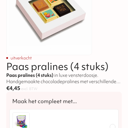
uitverkocht
Paas pralines (4 stuks)
Paas pralines (4 stuks)
in luxe vensterdoosje.
Handgemaakte chocoladepralines met verschillende
vullingen, te personaliseren en optioneel te bedrukken
€
4,45
excl. BTW
met eigen logo.