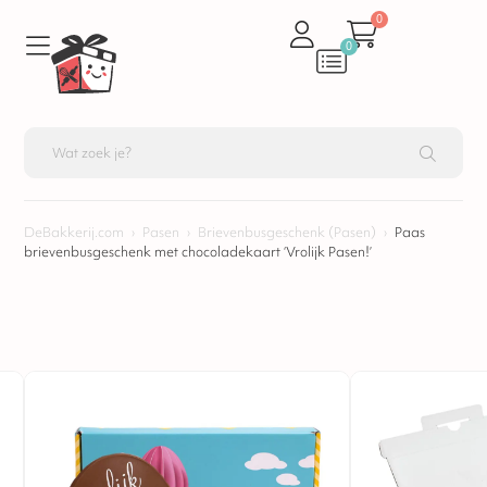
0
0
DeBakkerij.com
›
Pasen
›
Brievenbusgeschenk (Pasen)
›
Paas
brievenbusgeschenk met chocoladekaart ‘Vrolijk Pasen!’