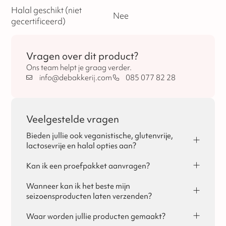
Halal geschikt (niet
Nee
gecertificeerd)
Vragen over dit product?
Ons team helpt je graag verder.
info@debakkerij.com
085 077 82 28
Veelgestelde vragen
Bieden jullie ook veganistische, glutenvrije,
lactosevrije en halal opties aan?
Ja, dat is mogelijk! Per seizoen vind je de
allergeneninformatie terug op de pagina's van Sinterklaas,
Kan ik een proefpakket aanvragen?
Kerst en Pasen.
Ja, voor zakelijke klanten is het mogelijk om een
proefpakket aan te vragen. Je kunt het proefpakket
Wanneer kan ik het beste mijn
bestellen via de website of via de mail. De kosten voor het
seizoensproducten laten verzenden?
proefpakket kan bij het plaatsen van de bestelling in
Eigenlijk raden wij aan om alle seizoensproducten met een
mindering worden gebracht. Geef dit nog even bij ons aan!
wat langere houdbaarheidsdatum zo vroeg mogelijk te
Waar worden jullie producten gemaakt?
laten versturen. De producten zijn lang houdbaar en geen
Onze producten worden ambachtelijk gemaakt, ofwel in