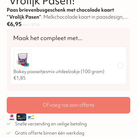
‘Vrolijk Pasen!’
Paas brievenbusgeschenk met chocolade kaart
“Vrolijk Pasen”
. Melkchocolade kaart in paasdesign,
verpakt in een feestelijk brievenbusdoosje en te
€
6,95
excl. BTW
personaliseren voor zakelijke paasacties
Bakey paaseitjesmix uitdeelzakje (100 gram)
€
1,85
Of voeg toe aan offerte
Snelle verzending en veilige betaling
Gratis offerte binnen één werkdag