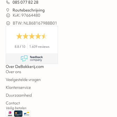
085 077 82 28
Routebeschrijving
KvK: 97664480
BTW: NL868167988B01
8.8
/
10
1.609 reviews
Over DeBakkerij.com
Over ons
Veelgestelde vragen
Klantenservice
Duurzaamheid
Contact
Veilig betalen