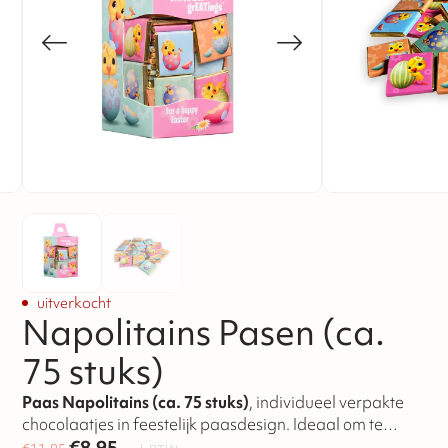
uitverkocht
Napolitains Pasen (ca.
75 stuks)
Paas Napolitains (ca. 75 stuks)
, individueel verpakte
chocolaatjes in feestelijk paasdesign. Ideaal om te
delen of uit te delen tijdens Pasen.
€
8,95