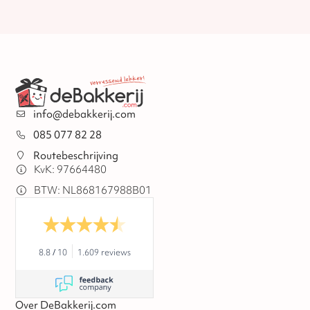
info@debakkerij.com
085 077 82 28
Routebeschrijving
KvK: 97664480
BTW: NL868167988B01
8.8
/
10
1.609 reviews
Over DeBakkerij.com