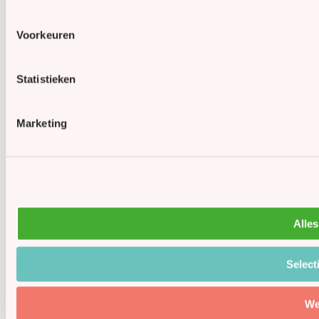
Voorkeuren
Statistieken
Marketing
Alles
Select
We