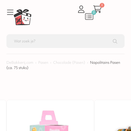
0
0
DeBakkerij.com
›
Pasen
›
Chocolade (Pasen)
›
Napolitains Pasen
(ca. 75 stuks)