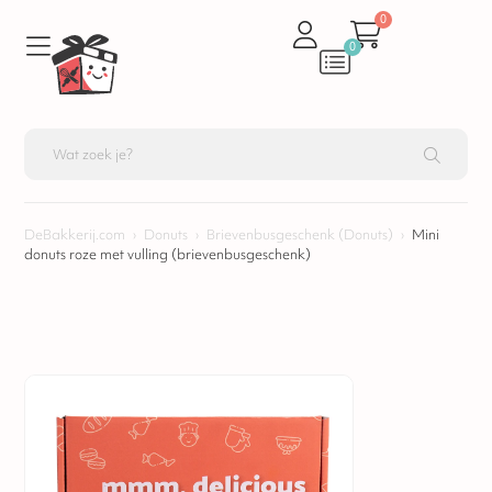
0
0
DeBakkerij.com
›
Donuts
›
Brievenbusgeschenk (Donuts)
›
Mini
donuts roze met vulling (brievenbusgeschenk)