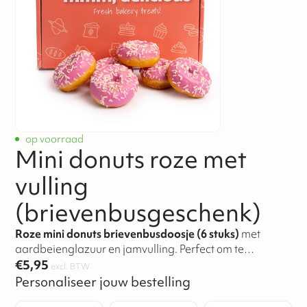
op voorraad
Mini donuts roze met
vulling
(brievenbusgeschenk)
Roze mini donuts brievenbusdoosje (6 stuks)
met
aardbeienglazuur en jamvulling. Perfect om te
€
5,95
versturen en te verrassen.
Voor 15:00 besteld, dezelfde
excl. BTW
dag verzonden
Personaliseer jouw bestelling
.