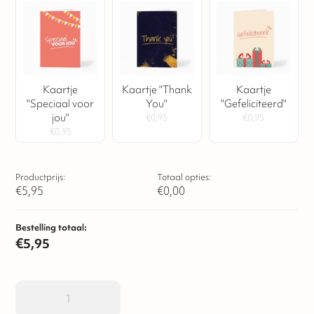
Kaartje
Kaartje "Thank
Kaartje
"Speciaal voor
You"
"Gefeliciteerd"
jou"
€
0,95
€
0,95
€
0,95
Productprijs:
Totaal opties:
€
5,95
€
0,00
Bestelling totaal:
€
5,95