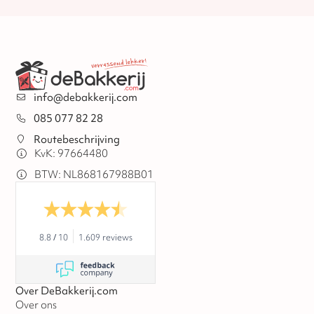
info@debakkerij.com
085 077 82 28
Routebeschrijving
KvK: 97664480
BTW: NL868167988B01
8.8
/
10
1.609 reviews
Over DeBakkerij.com
Over ons