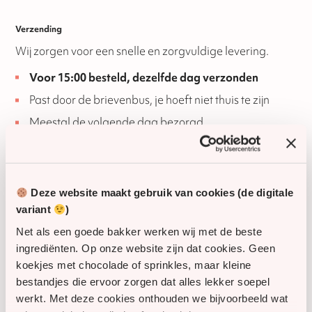
Verzending
Wij zorgen voor een snelle en zorgvuldige levering.
Voor 15:00 besteld, dezelfde dag verzonden
Past door de brievenbus, je hoeft niet thuis te zijn
Meestal de volgende dag bezorgd
Houd rekening met een mogelijke levertijd tot 5
werkdagen via PostNL
Een eenvoudige manier om iemand blij te maken met
Deze website maakt gebruik van cookies (de digitale
een zoete verrassing.
variant
)
Verras iemand en bestel nu
.
Net als een goede bakker werken wij met de beste
ingrediënten. Op onze website zijn dat cookies. Geen
SKU
80009
koekjes met chocolade of sprinkles, maar kleine
bestandjes die ervoor zorgen dat alles lekker soepel
Houdbaarheid
4 dagen
werkt. Met deze cookies onthouden we bijvoorbeeld wat