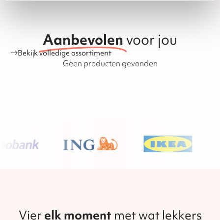
leveren of om te wisselen. Hieronder vallen alle chocolade
en speculaasproducten, met uitzondering van
banketproducten zoals koeken, stollen en tulbanden. De
houdbaarheid van de producten is ook te vinden op onze
Aanbevolen
voor jou
website.
Bekijk volledige assortiment
Geen producten gevonden
Vier
elk moment
met wat lekkers