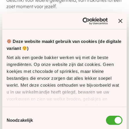
Geschikt voor iedere gelegenheid, van traktaties tot een
zoet moment voor jezelf.
Geniet van deze klassieker en bestel nu
.
SKU
80054
Deze website maakt gebruik van cookies (de digitale
Houdbaarheid
4 dagen
variant
)
Net als een goede bakker werken wij met de beste
Glutenvrij
Nee
ingrediënten. Op onze website zijn dat cookies. Geen
koekjes met chocolade of sprinkles, maar kleine
Lactosevrij
Nee
bestandjes die ervoor zorgen dat alles lekker soepel
werkt. Met deze cookies onthouden we bijvoorbeeld wat
Vegan
Nee
u in uw winkelmandje heeft gelegd, bewaren we uw
voorkeuren en zien we welke broden, gebakjes en
Halal geschikt (niet
chocolaatjes het meest in de smaak vallen. Zo kunnen
Nee
gecertificeerd)
we onze website én ons assortiment steeds een beetje
Toestemmingsselectie
beter maken. Met uw toestemming gebruiken we
Noodzakelijk
daarnaast cookies om u persoonlijke aanbiedingen,