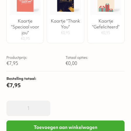
Kaartje
Kaartje "Thank
Kaartje
"Speciaal voor
You"
"Gefeliciteerd"
jou"
€
0,95
€
0,95
€
0,95
Productprijs:
Totaal opties:
€
7,95
€
0,00
Bestelling totaal:
€
7,95
Toevoegen aan winkelwagen