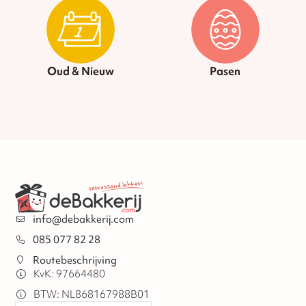
Oud & Nieuw
Pasen
info@debakkerij.com
085 077 82 28
Routebeschrijving
KvK: 97664480
BTW: NL868167988B01