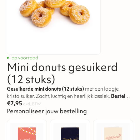
op voorraad
Mini donuts gesuikerd
(12 stuks)
Gesuikerde mini donuts (12 stuks)
met een laagje
kristalsuiker. Zacht, luchtig en heerlijk klassiek.
Bestel
€
7,95
nu
.
excl. BTW
Personaliseer jouw bestelling