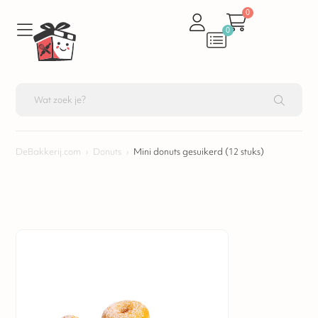
0
0
DeBakkerij.com
›
Donuts
›
Mini donuts gesuikerd (12 stuks)