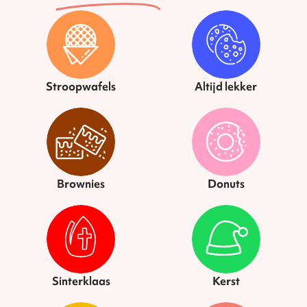
Stroopwafels
Altijd lekker
Brownies
Donuts
Sinterklaas
Kerst