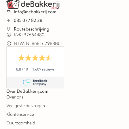
info@debakkerij.com
085 077 82 28
Routebeschrijving
KvK: 97664480
BTW: NL868167988B01
8.8
/
10
1.609 reviews
Over DeBakkerij.com
Over ons
Veelgestelde vragen
Klantenservice
Duurzaamheid