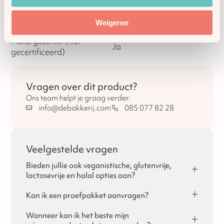
Vegan
Nee
Weigeren
Halal geschikt (niet
Ja
gecertificeerd)
Vragen over dit product?
Ons team helpt je graag verder.
info@debakkerij.com
085 077 82 28
Veelgestelde vragen
Bieden jullie ook veganistische, glutenvrije,
lactosevrije en halal opties aan?
Ja, dat is mogelijk! Per seizoen vind je de
allergeneninformatie terug op de pagina's van Sinterklaas,
Kan ik een proefpakket aanvragen?
Kerst en Pasen.
Ja, voor zakelijke klanten is het mogelijk om een
proefpakket aan te vragen. Je kunt het proefpakket
Wanneer kan ik het beste mijn
bestellen via de website of via de mail. De kosten voor het