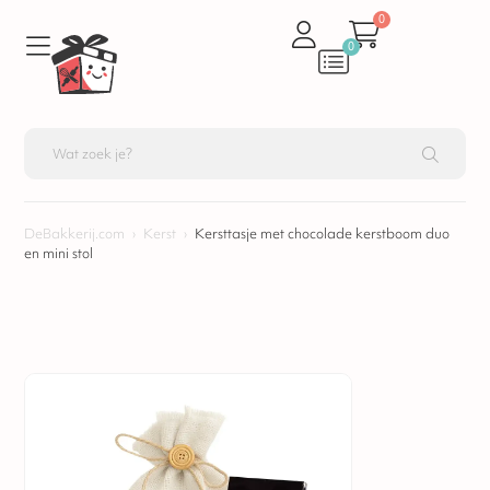
0
0
DeBakkerij.com
›
Kerst
›
Kersttasje met chocolade kerstboom duo
en mini stol