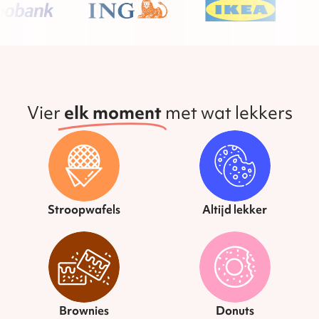
Vier
elk moment
met wat lekkers
Stroopwafels
Altijd lekker
Brownies
Donuts