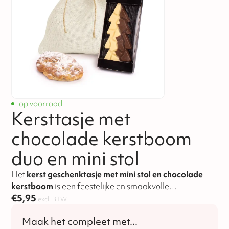
op voorraad
Kersttasje met
chocolade kerstboom
duo en mini stol
Het
kerst geschenktasje met mini stol en chocolade
kerstboom
is een feestelijke en smaakvolle
kerstattentie. Bevat een mini stol met amandelspijs en
€
5,95
excl. BTW
een chocolade duo kerstboom van melk en witte
chocolade.