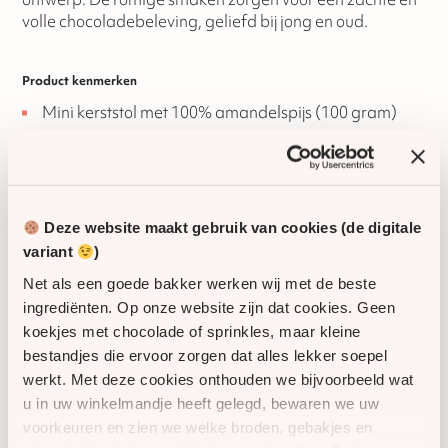
volle chocoladebeleving, geliefd bij jong en oud.
Product kenmerken
Mini kerststol met 100% amandelspijs (100 gram)
Chocolade duo kerstboom (melk en wit)
Ambachtelijk en feestelijk samengesteld
Verpakt in een stijlvol geschenktasje
Deze website maakt gebruik van cookies (de digitale
Geschikt als relatiegeschenk of kerstattentie
variant
)
Net als een goede bakker werken wij met de beste
Flexibele bezorging
ingrediënten. Op onze website zijn dat cookies. Geen
Dit kerstgeschenk is eenvoudig te leveren op kantoor of
koekjes met chocolade of sprinkles, maar kleine
te verzenden naar meerdere huisadressen.
bestandjes die ervoor zorgen dat alles lekker soepel
werkt. Met deze cookies onthouden we bijvoorbeeld wat
Levering op kantoor of afdeling
u in uw winkelmandje heeft gelegd, bewaren we uw
Verzending naar medewerkers of relaties thuis
voorkeuren en zien we welke broden, gebakjes en