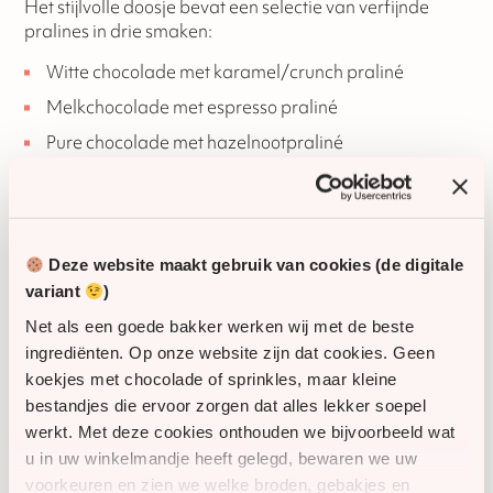
Het stijlvolle doosje bevat een selectie van verfijnde
pralines in drie smaken:
Witte chocolade met karamel/crunch praliné
Melkchocolade met espresso praliné
Pure chocolade met hazelnootpraliné
Een uitgebalanceerde combinatie van romige, intense
en zoete smaken voor een luxe chocoladebeleving.
Deze website maakt gebruik van cookies (de digitale
Product kenmerken
variant
)
Roomboter kerststol met amandelspijs (500 gram)
Net als een goede bakker werken wij met de beste
Doosje met luxe kerstpralines (3 smaken)
ingrediënten. Op onze website zijn dat cookies. Geen
Ambachtelijk en feestelijk samengesteld
koekjes met chocolade of sprinkles, maar kleine
bestandjes die ervoor zorgen dat alles lekker soepel
Verpakt in een stijlvolle geschenktas
werkt. Met deze cookies onthouden we bijvoorbeeld wat
Geschikt als relatiegeschenk of kerstpakket
u in uw winkelmandje heeft gelegd, bewaren we uw
voorkeuren en zien we welke broden, gebakjes en