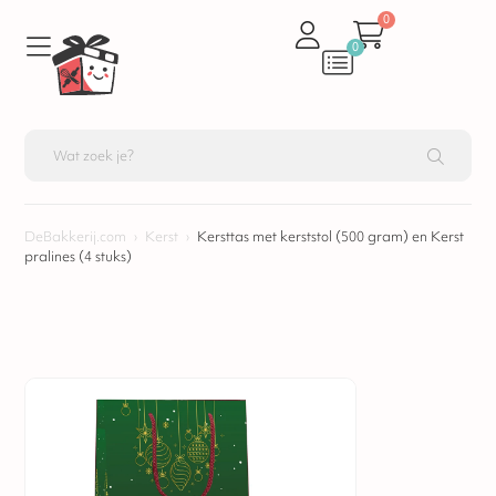
0
0
DeBakkerij.com
›
Kerst
›
Kersttas met kerststol (500 gram) en Kerst
pralines (4 stuks)