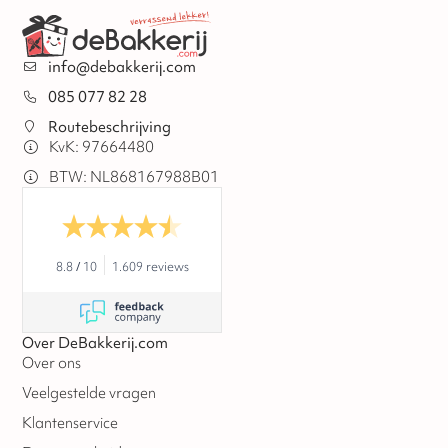
info@debakkerij.com
085 077 82 28
Routebeschrijving
KvK: 97664480
BTW: NL868167988B01
8.8
/
10
1.609 reviews
Over DeBakkerij.com
Over ons
Veelgestelde vragen
Klantenservice