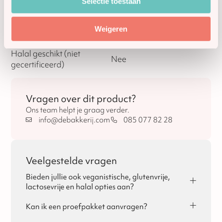
Lactosevrij
Nee
Selectie toestaan
Vegan
Nee
Weigeren
Halal geschikt (niet
Nee
gecertificeerd)
Vragen over dit product?
Ons team helpt je graag verder.
info@debakkerij.com
085 077 82 28
Veelgestelde vragen
Bieden jullie ook veganistische, glutenvrije,
lactosevrije en halal opties aan?
Ja, dat is mogelijk! Per seizoen vind je de
allergeneninformatie terug op de pagina's van Sinterklaas,
Kan ik een proefpakket aanvragen?
Kerst en Pasen.
Ja, voor zakelijke klanten is het mogelijk om een