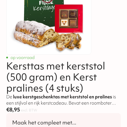
op voorraad
Kersttas met kerststol
(500 gram) en Kerst
pralines (4 stuks)
De
luxe kerstgeschenktas met kerststol en pralines
is
een stijlvol en rijk kerstcadeau. Bevat een roomboter
kerststol van 500 gram en een doosje luxe pralines in
€
8,95
excl. BTW
drie smaken.