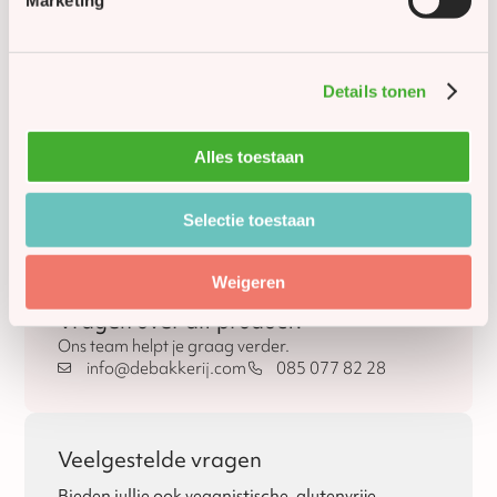
Marketing
Glutenvrij
Nee
Details tonen
Lactosevrij
Nee
Alles toestaan
Vegan
Nee
Halal geschikt (niet
Selectie toestaan
Ja
gecertificeerd)
Weigeren
Vragen over dit product?
Ons team helpt je graag verder.
info@debakkerij.com
085 077 82 28
Veelgestelde vragen
Bieden jullie ook veganistische, glutenvrije,