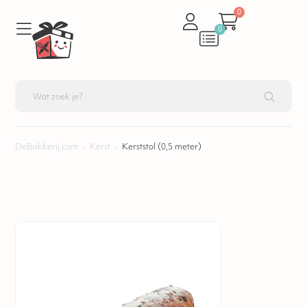
0
0
DeBakkerij.com
›
Kerst
›
Kerststol (0,5 meter)