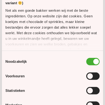
Bereid met roomboter
variant
)
Gevuld met smeuïge amandelspijs
Net als een goede bakker werken wij met de beste
Zacht van structuur en vol van smaak
ingrediënten. Op onze website zijn dat cookies. Geen
koekjes met chocolade of sprinkles, maar kleine
bestandjes die ervoor zorgen dat alles lekker soepel
Formaat
werkt. Met deze cookies onthouden we bijvoorbeeld wat
Door het royale formaat is deze kerststol niet alleen
u in uw winkelmandje heeft gelegd, bewaren we uw
smaakvol, maar ook een echte blikvanger tijdens de
voorkeuren en zien we welke broden, gebakjes en
kerstdagen.
chocolaatjes het meest in de smaak vallen. Zo kunnen
we onze website én ons assortiment steeds een beetje
Lengte: circa 1 meter
Toestemmingsselectie
beter maken. Met uw toestemming gebruiken we
Noodzakelijk
Maak van de kerstdagen een feestelijk moment met
daarnaast cookies om u persoonlijke aanbiedingen,
deze indrukwekkende kerststol en ontdek hem vandaag
seizoensspecialiteiten en inspiratie uit onze bakkerij te
nog.
Voorkeuren
laten zien. Meer informatie leest u in ons cookiebeleid.
SKU
5000071
Statistieken
21 dagen (zie etiket voor
Houdbaarheid
tht)