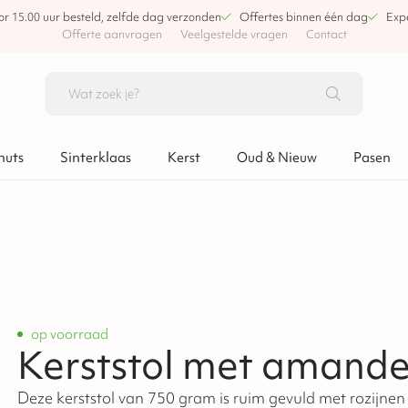
or 15.00 uur besteld, zelfde dag verzonden
Offertes binnen één dag
Expe
Offerte aanvragen
Veelgestelde vragen
Contact
nuts
Sinterklaas
Kerst
Oud & Nieuw
Pasen
op voorraad
Kerststol met amande
Deze kerststol van 750 gram is ruim gevuld met rozijnen