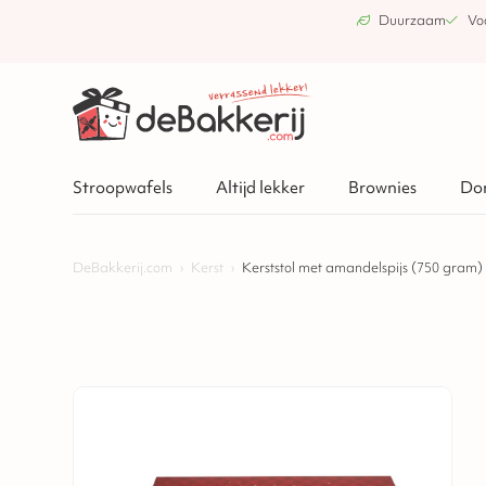
Duurzaam
Vo
Stroopwafels
Altijd lekker
Brownies
Do
DeBakkerij.com
›
Kerst
›
Kerststol met amandelspijs (750 gram)