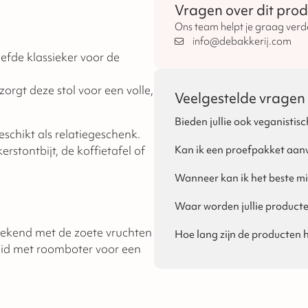
Vragen over dit prod
Ons team helpt je graag verd
info@debakkerij.com
efde klassieker voor de
orgt deze stol voor een volle,
Veelgestelde vragen
Bieden jullie ook veganistisc
eschikt als relatiegeschenk.
Ja, dat is mogelijk! Per seizoe
van Sinterklaas, Kerst en Pasen
rstontbijt, de koffietafel of
Kan ik een proefpakket aan
Ja, voor zakelijke klanten is h
proefpakket bestellen via de we
Wanneer kan ik het beste mi
kan bij het plaatsen van de be
Eigenlijk raden wij aan om all
bij ons aan!
houdbaarheidsdatum zo vroeg m
Waar worden jullie product
houdbaar en geen probleem als 
Onze producten worden ambachte
de feestdagen in de buurt komt,
tekend met de zoete vruchten
de bakkerijen van onze partner
Hoe lang zijn de producten
bij ons is. Daarom raden wij aan
eid met roomboter voor een
De houdbaarheid verschilt pe
dan iets niet kloppen aan de be
verpakking vermeld.
producten na te leveren of om t
speculaasproducten, met uitzo
tulbanden. De houdbaarheid va