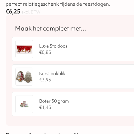
perfect relatiegeschenk tijdens de feestdagen.
€
6,25
excl. BTW
Luxe Stoldoos
€
0,85
Kerst bakblik
€
3,95
Boter 50 gram
€
1,45