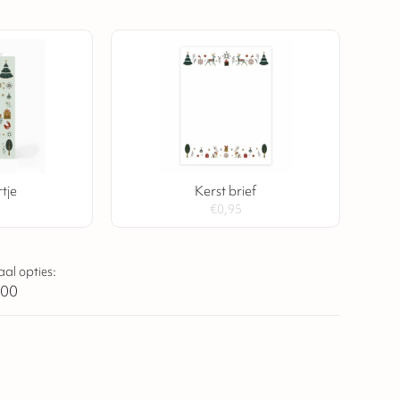
tje
Kerst brief
€
0,95
aal opties:
,00