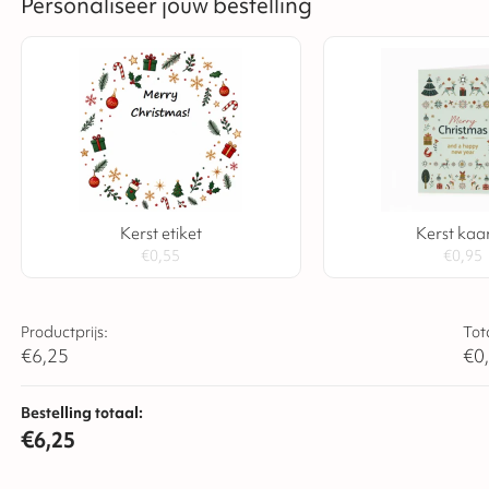
Personaliseer jouw bestelling
Kerst etiket
Kerst kaar
€
0,55
€
0,95
Productprijs:
Tot
€
6,25
€
0
Bestelling totaal:
€
6,25