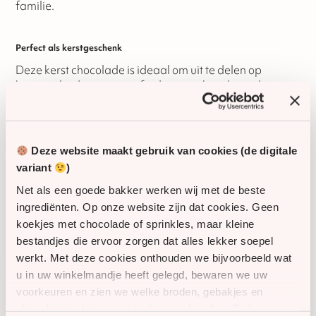
familie.
Perfect als kerstgeschenk
Deze kerst chocolade is ideaal om uit te delen op
kantoor, bij de receptie of tijdens een kerstbijeenkomst.
Ook zeer geschikt als relatiegeschenk of bedankje
tijdens de feestdagen.
Deze website maakt gebruik van cookies (de digitale
Personaliseren
variant
)
Maak het geschenk extra persoonlijk met:
Net als een goede bakker werken wij met de beste
Een kerstetiket met eigen tekst en logo (geplakt op
ingrediënten. Op onze website zijn dat cookies. Geen
het doosje)
koekjes met chocolade of sprinkles, maar kleine
bestandjes die ervoor zorgen dat alles lekker soepel
Een kerstkaartje met persoonlijke boodschap (los
werkt. Met deze cookies onthouden we bijvoorbeeld wat
bijgeleverd)
u in uw winkelmandje heeft gelegd, bewaren we uw
voorkeuren en zien we welke broden, gebakjes en
Verzending
chocolaatjes het meest in de smaak vallen. Zo kunnen