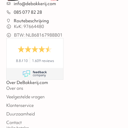
info@debakkerij.com
085 077 82 28
Routebeschrijving
KvK: 97664480
BTW: NL868167988B01
8.8
/
10
1.609 reviews
Over DeBakkerij.com
Over ons
Veelgestelde vragen
Klantenservice
Duurzaamheid
Contact
Veilig betalen