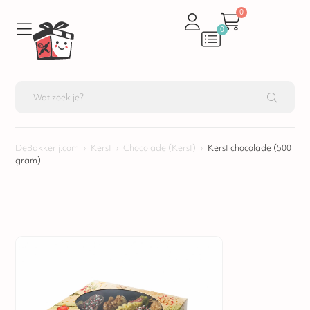
0
0
DeBakkerij.com
›
Kerst
›
Chocolade (Kerst)
›
Kerst chocolade (500
gram)