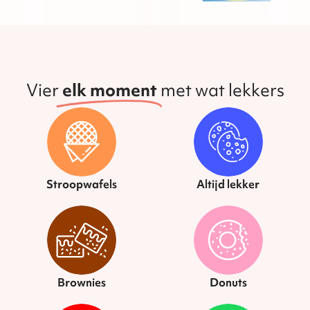
Vier
elk moment
met wat lekkers
Stroopwafels
Altijd lekker
Brownies
Donuts