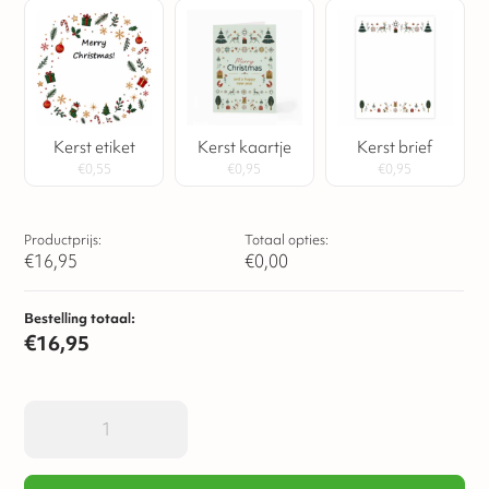
Kerst etiket
Kerst kaartje
Kerst brief
€
0,55
€
0,95
€
0,95
Productprijs:
Totaal opties:
€
16,95
€
0,00
Bestelling totaal:
€
16,95