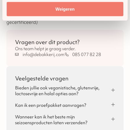
Vegan
Nee
Weigeren
Halal geschikt (niet
Nee
gecertificeerd)
Vragen over dit product?
Ons team helpt je graag verder.
info@debakkerij.com
085 077 82 28
Veelgestelde vragen
Bieden jullie ook veganistische, glutenvrije,
lactosevrije en halal opties aan?
Ja, dat is mogelijk! Per seizoen vind je de
allergeneninformatie terug op de pagina's van Sinterklaas,
Kan ik een proefpakket aanvragen?
Kerst en Pasen.
Ja, voor zakelijke klanten is het mogelijk om een
proefpakket aan te vragen. Je kunt het proefpakket
Wanneer kan ik het beste mijn
bestellen via de website of via de mail. De kosten voor het
seizoensproducten laten verzenden?
proefpakket kan bij het plaatsen van de bestelling in
Eigenlijk raden wij aan om alle seizoensproducten met een