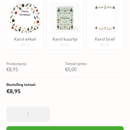
Kerst etiket
Kerst kaartje
Kerst brief
€
0,55
€
0,95
€
0,95
Productprijs:
Totaal opties:
€
8,95
€
0,00
Bestelling totaal:
€
8,95