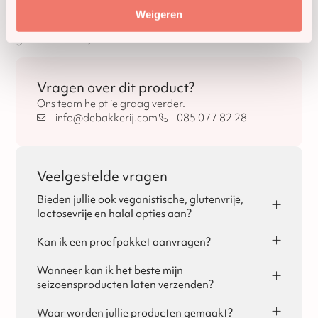
Weigeren
Halal geschikt (niet
Nee
gecertificeerd)
Vragen over dit product?
Ons team helpt je graag verder.
info@debakkerij.com
085 077 82 28
Veelgestelde vragen
Bieden jullie ook veganistische, glutenvrije,
lactosevrije en halal opties aan?
Ja, dat is mogelijk! Per seizoen vind je de
allergeneninformatie terug op de pagina's van Sinterklaas,
Kan ik een proefpakket aanvragen?
Kerst en Pasen.
Ja, voor zakelijke klanten is het mogelijk om een
proefpakket aan te vragen. Je kunt het proefpakket
Wanneer kan ik het beste mijn
bestellen via de website of via de mail. De kosten voor het
seizoensproducten laten verzenden?
proefpakket kan bij het plaatsen van de bestelling in
Eigenlijk raden wij aan om alle seizoensproducten met een
mindering worden gebracht. Geef dit nog even bij ons aan!
wat langere houdbaarheidsdatum zo vroeg mogelijk te
Waar worden jullie producten gemaakt?