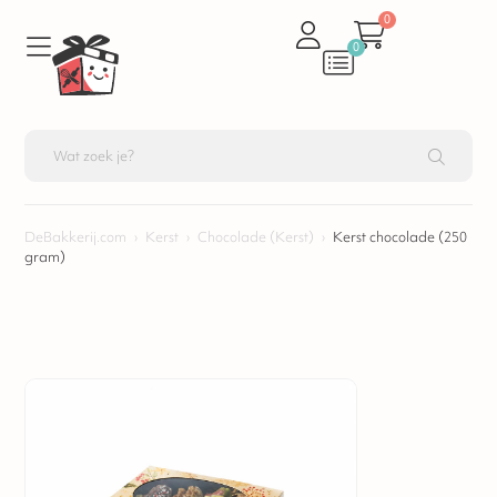
0
0
DeBakkerij.com
›
Kerst
›
Chocolade (Kerst)
›
Kerst chocolade (250
gram)