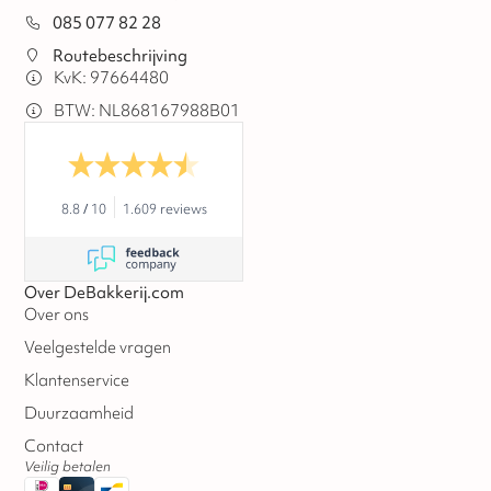
085 077 82 28
Routebeschrijving
KvK: 97664480
BTW: NL868167988B01
8.8
/
10
1.609 reviews
Over DeBakkerij.com
Over ons
Veelgestelde vragen
Klantenservice
Duurzaamheid
Contact
Veilig betalen