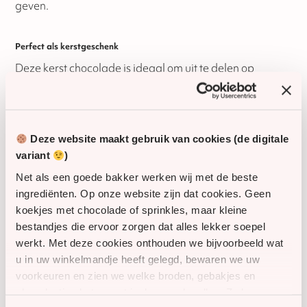
geven.
Perfect als kerstgeschenk
Deze kerst chocolade is ideaal om uit te delen op
kantoor, tijdens een kerstbijeenkomst of als bedankje
voor relaties, klanten of medewerkers.
Personaliseren
Deze website maakt gebruik van cookies (de digitale
variant
)
Maak het geschenk extra persoonlijk met:
Net als een goede bakker werken wij met de beste
Een kerstetiket met eigen tekst en logo (geplakt op
ingrediënten. Op onze website zijn dat cookies. Geen
het doosje)
koekjes met chocolade of sprinkles, maar kleine
Een kerstkaartje met persoonlijke boodschap (los
bestandjes die ervoor zorgen dat alles lekker soepel
bijgeleverd)
werkt. Met deze cookies onthouden we bijvoorbeeld wat
u in uw winkelmandje heeft gelegd, bewaren we uw
voorkeuren en zien we welke broden, gebakjes en
Verzending
chocolaatjes het meest in de smaak vallen. Zo kunnen
De kerst chocolade laten bezorgen op verschillende