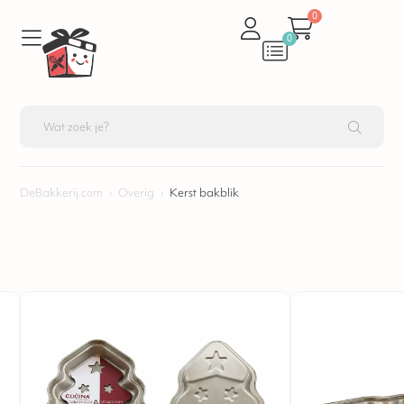
0
0
DeBakkerij.com
›
Overig
›
Kerst bakblik