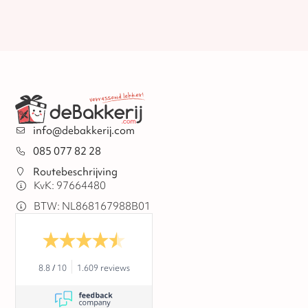
info@debakkerij.com
085 077 82 28
Routebeschrijving
KvK: 97664480
BTW: NL868167988B01
8.8
/
10
1.609 reviews