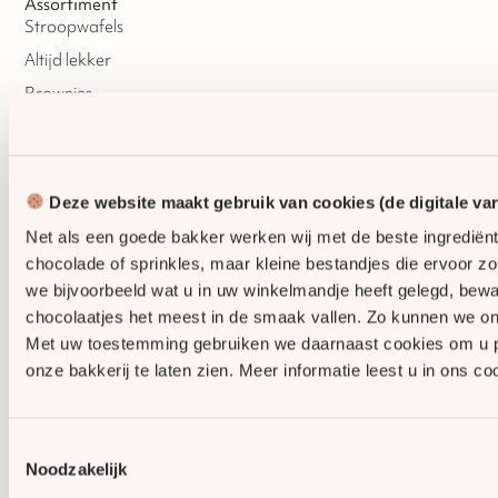
Assortiment
Stroopwafels
Altijd lekker
Brownies
Donuts
Sinterklaas
Kerst
Deze website maakt gebruik van cookies (de digitale va
Oud & Nieuw
Net als een goede bakker werken wij met de beste ingrediën
Pasen
chocolade of sprinkles, maar kleine bestandjes die ervoor z
we bijvoorbeeld wat u in uw winkelmandje heeft gelegd, be
chocolaatjes het meest in de smaak vallen. Zo kunnen we on
Met uw toestemming gebruiken we daarnaast cookies om u pers
onze bakkerij te laten zien. Meer informatie leest u in ons co
Privacybeleid
Algemene voorwaarden
Cookies
Toestemmingsselectie
Noodzakelijk