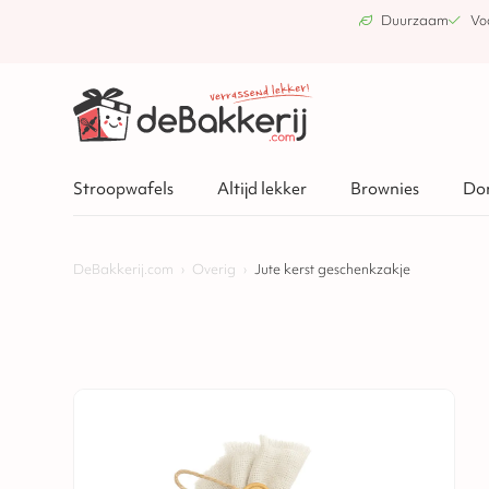
Duurzaam
Vo
Stroopwafels
Altijd lekker
Brownies
Do
DeBakkerij.com
›
Overig
›
Jute kerst geschenkzakje