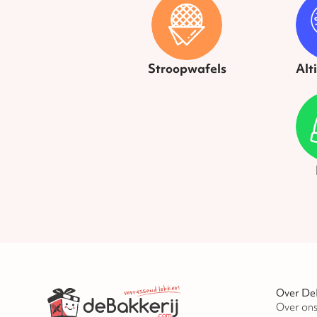
Stroopwafels
Alt
Over De
Over on