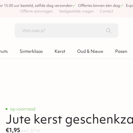
or 15.00 uur besteld, zelfde dag verzonden
Offertes binnen één dag
Expe
Offerte aanvragen
Veelgestelde vragen
Contact
nuts
Sinterklaas
Kerst
Oud & Nieuw
Pasen
op voorraad
Jute kerst geschenkz
€
1,95
excl. BTW