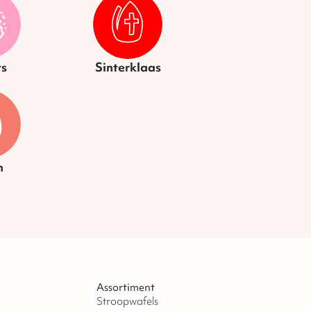
s
Sinterklaas
n
Assortiment
Stroopwafels