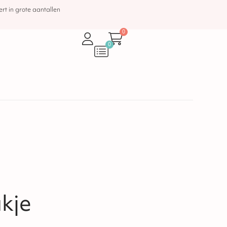
rt in grote aantallen
0
0
akje