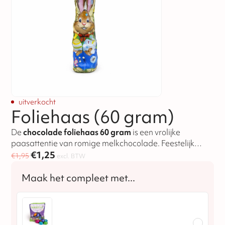
uitverkocht
Foliehaas (60 gram)
De
chocolade foliehaas 60 gram
is een vrolijke
paasattentie van romige melkchocolade. Feestelijk
€
1,25
verpakt en ideaal om uit te delen.
€
1,95
excl. BTW