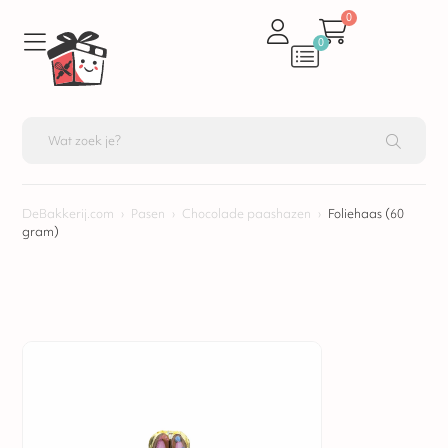
0
0
DeBakkerij.com
›
Pasen
›
Chocolade paashazen
›
Foliehaas (60
gram)