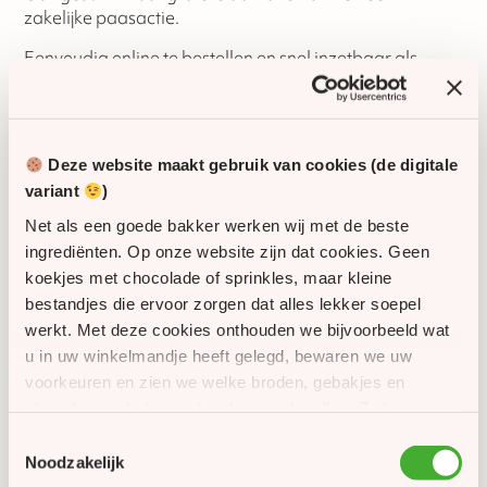
zakelijke paasactie.
Eenvoudig online te bestellen en snel inzetbaar als
feestelijke traktatie.
SKU
61249
Deze website maakt gebruik van cookies (de digitale
Houdbaarheid
18 maanden
variant
)
Net als een goede bakker werken wij met de beste
Glutenvrij
Ja
ingrediënten. Op onze website zijn dat cookies. Geen
koekjes met chocolade of sprinkles, maar kleine
Lactosevrij
Nee
bestandjes die ervoor zorgen dat alles lekker soepel
werkt. Met deze cookies onthouden we bijvoorbeeld wat
Vegan
Nee
u in uw winkelmandje heeft gelegd, bewaren we uw
voorkeuren en zien we welke broden, gebakjes en
chocolaatjes het meest in de smaak vallen. Zo kunnen
Halal geschikt (niet
Ja
gecertificeerd)
we onze website én ons assortiment steeds een beetje
Toestemmingsselectie
beter maken. Met uw toestemming gebruiken we
Noodzakelijk
daarnaast cookies om u persoonlijke aanbiedingen,