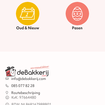
Oud & Nieuw
Pasen
info@debakkerij.com
085 077 82 28
Routebeschrijving
KvK: 97664480
BTW: NL868167988B01