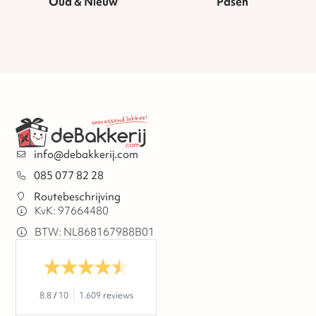
Oud & Nieuw
Pasen
info@debakkerij.com
085 077 82 28
Routebeschrijving
KvK: 97664480
BTW: NL868167988B01
8.8
/
10
1.609 reviews