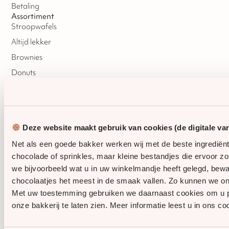
Betaling
Assortiment
Stroopwafels
Altijd lekker
Brownies
Donuts
Sinterklaas
Kerst
Oud & Nieuw
Deze website maakt gebruik van cookies (de digitale va
Pasen
Net als een goede bakker werken wij met de beste ingrediën
chocolade of sprinkles, maar kleine bestandjes die ervoor z
we bijvoorbeeld wat u in uw winkelmandje heeft gelegd, be
chocolaatjes het meest in de smaak vallen. Zo kunnen we on
Privacybeleid
Algemene voorwaarden
Cookies
Met uw toestemming gebruiken we daarnaast cookies om u pers
onze bakkerij te laten zien. Meer informatie leest u in ons co