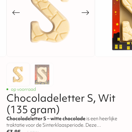
op voorraad
Chocoladeletter S, Wit
(135 gram)
Chocoladeletter S – witte chocolade
is een heerlijke
traktatie voor de Sinterklaasperiode. Deze
chocoladeletter is gemaakt van romige witte chocolade
€
3,95