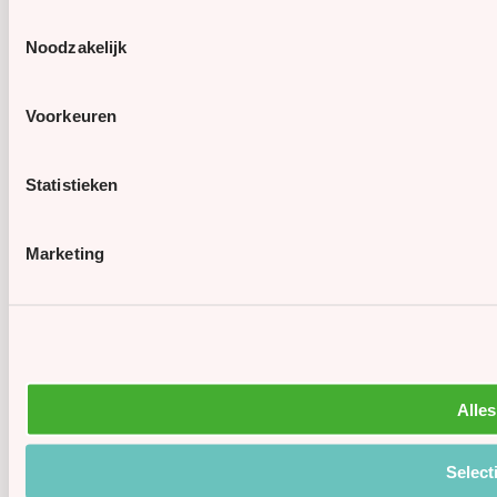
Toestemmingsselectie
Noodzakelijk
Voorkeuren
Statistieken
Marketing
Alles
Select