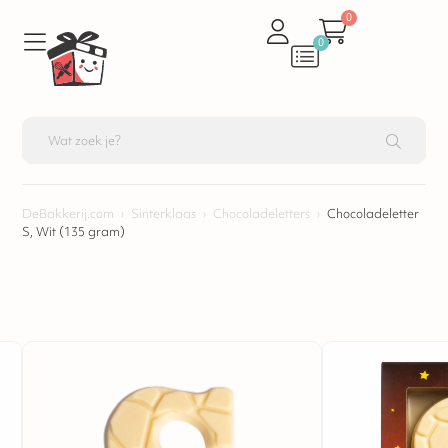
0
0
DeBakkerij.com
›
Sinterklaas
›
Chocoladeletters
›
Chocoladeletter
S, Wit (135 gram)