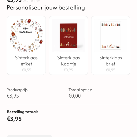
excl. BTW
en smelt zacht in de mond. Met een gewicht van 135
Personaliseer jouw bestelling
gram en een luxe uitstraling is deze letter perfect om
cadeau te geven of samen van te genieten.
Sinterklaas
Sinterklaas
Sinterklaas
etiket
Kaartje
brief
€
0,55
€
0,95
€
0,95
Productprijs:
Totaal opties:
€
3,95
€
0,00
Bestelling totaal:
€
3,95