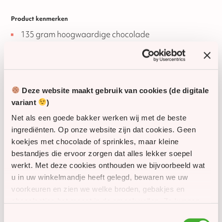
Product kenmerken
135 gram hoogwaardige chocolade
Gedecoreerd met kerstgroeten in verschillende talen
Verpakt in een stijlvol vensterdoosje
Leuk als geschenk én als feestelijke decoratie
Deze website maakt gebruik van cookies (de digitale
variant
)
Verzending & personalisatie
Net als een goede bakker werken wij met de beste
De pakketjes laten bezorgen op verschillende
ingrediënten. Op onze website zijn dat cookies. Geen
huisadressen? Vraag eenvoudig een vrijblijvende
koekjes met chocolade of sprinkles, maar kleine
offerte aan voor de verzendkosten.
bestandjes die ervoor zorgen dat alles lekker soepel
werkt. Met deze cookies onthouden we bijvoorbeeld wat
Wil je het geschenk personaliseren met een kerstkaartje
of etiket met eigen tekst en logo? Neem gerust contact
u in uw winkelmandje heeft gelegd, bewaren we uw
met ons op, wij bespreken graag de mogelijkheden.
voorkeuren en zien we welke broden, gebakjes en
chocolaatjes het meest in de smaak vallen. Zo kunnen
Bestel nu
en geniet van de warme kerstsfeer met deze
we onze website én ons assortiment steeds een beetje
Toestemmingsselectie
heerlijke chocolade wensboom.