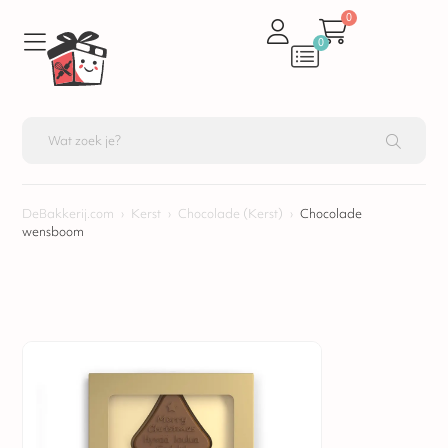
0
0
DeBakkerij.com
›
Kerst
›
Chocolade (Kerst)
›
Chocolade
wensboom