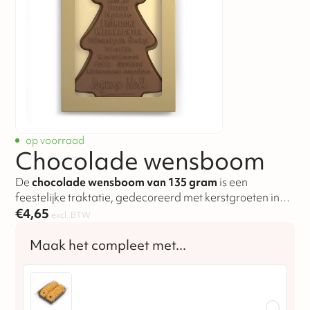
op voorraad
Chocolade wensboom
De
chocolade wensboom van 135 gram
is een
feestelijke traktatie, gedecoreerd met kerstgroeten in
verschillende talen en verpakt in een stijlvol
€
4,65
excl. BTW
vensterdoosje.