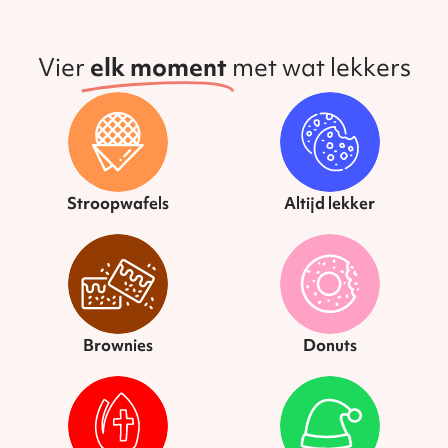
Vier
elk moment
met wat lekkers
Stroopwafels
Altijd lekker
Brownies
Donuts