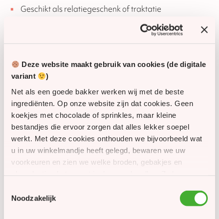
Geschikt als relatiegeschenk of traktatie
Perfect om te geven
Ideaal om uit te delen aan medewerkers, klanten of
relaties tijdens de feestdagen.
Deze website maakt gebruik van cookies (de digitale
Ook een smakelijke verrassing voor familie en vrienden
variant
)
of als kleine attentie op kantoor.
Net als een goede bakker werken wij met de beste
ingrediënten. Op onze website zijn dat cookies. Geen
Let op
koekjes met chocolade of sprinkles, maar kleine
bestandjes die ervoor zorgen dat alles lekker soepel
Het kaartje wordt los bijgeleverd en zit niet vast aan
werkt. Met deze cookies onthouden we bijvoorbeeld wat
het product
u in uw winkelmandje heeft gelegd, bewaren we uw
voorkeuren en zien we welke broden, gebakjes en
Persoonlijk advies
chocolaatjes het meest in de smaak vallen. Zo kunnen
Heb je vragen of wil je grotere aantallen bestellen?
we onze website én ons assortiment steeds een beetje
Toestemmingsselectie
Neem gerust contact met ons op. Wij helpen je graag
beter maken. Met uw toestemming gebruiken we
Noodzakelijk
verder.
daarnaast cookies om u persoonlijke aanbiedingen,