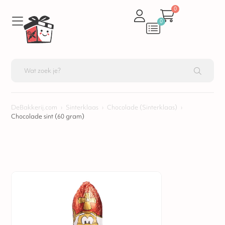
0
0
DeBakkerij.com
›
Sinterklaas
›
Chocolade (Sinterklaas)
›
Chocolade sint (60 gram)