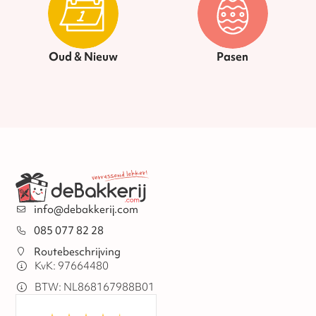
Oud & Nieuw
Pasen
info@debakkerij.com
085 077 82 28
Routebeschrijving
KvK: 97664480
BTW: NL868167988B01