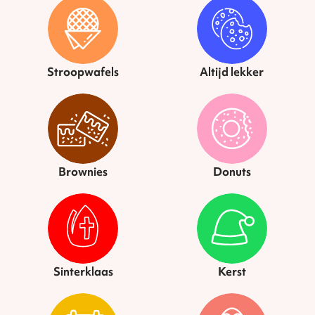
Stroopwafels
Altijd lekker
Brownies
Donuts
Sinterklaas
Kerst