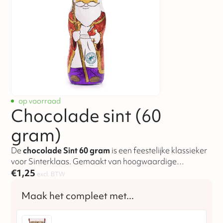
op voorraad
Chocolade sint (60
gram)
De
chocolade Sint 60 gram
is een feestelijke klassieker
voor Sinterklaas. Gemaakt van hoogwaardige
Belgische chocolade met een rijke, romige smaak.
€
1,25
excl. BTW