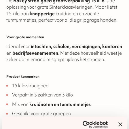
De
Bakey strooigoed grootverpakking 15 kilo
is dé
oplossing voor grote Sinterklaasvieringen. Maar liefst
15 kilo aan
knapperige
kruidnoten en zachte
tumtummetjes, perfect voor al die grijpgrage handen.
Voor grote momenten
Ideaal voor
intochten, scholen, verenigingen, kantoren
en
bedrijfsevenementen
. Met deze hoeveelheid weet je
zeker dat niemand misgrijpt tijdens het strooien.
Product kenmerken
15 kilo strooigoed
Verpakt in 5 zakken van 3 kilo
Mix van
kruidnoten en tumtummetjes
Geschikt voor grote groepen
Eigen huismerk van Bakey