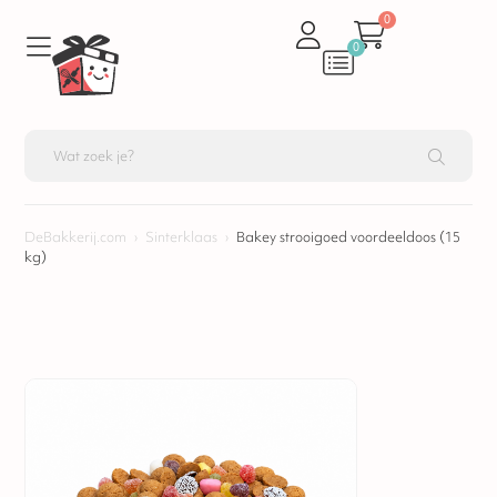
0
0
DeBakkerij.com
›
Sinterklaas
›
Bakey strooigoed voordeeldoos (15
kg)