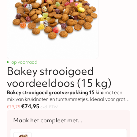
op voorraad
Bakey strooigoed
voordeeldoos (15 kg)
Bakey strooigoed grootverpakking 15 kilo
met een
mix van kruidnoten en tumtummetjes. Ideaal voor grote
€
74,95
Sinterklaasvieringen.
Bestel nu
.
€
79,75
excl. BTW