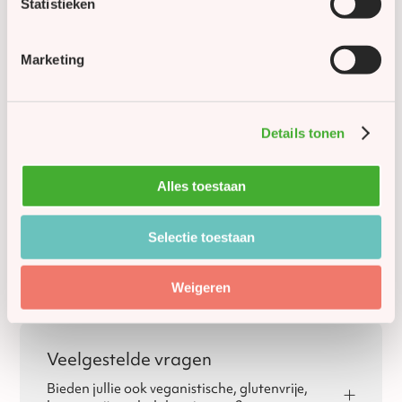
Statistieken
Glutenvrij
Nee
Marketing
Lactosevrij
Nee
Vegan
Nee
Details tonen
Halal geschikt (niet
Nee
gecertificeerd)
Alles toestaan
Selectie toestaan
Vragen over dit product?
Ons team helpt je graag verder.
info@debakkerij.com
085 077 82 28
Weigeren
Veelgestelde vragen
Bieden jullie ook veganistische, glutenvrije,