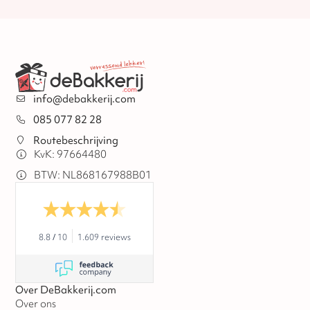
info@debakkerij.com
085 077 82 28
Routebeschrijving
KvK: 97664480
BTW: NL868167988B01
8.8
/
10
1.609 reviews
Over DeBakkerij.com
Over ons