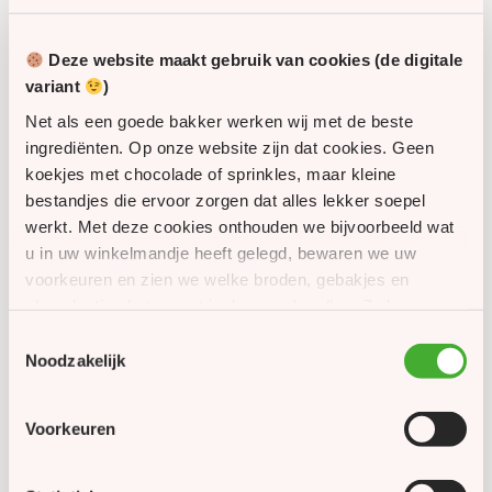
Personaliseerbaar
Deze website maakt gebruik van cookies (de digitale
Het is mogelijk om een sinterklaas kaartje te kiezen met
variant
)
tekst en logo. Dit kaartje geld één kaartje voor de
Net als een goede bakker werken wij met de beste
gehele 15 kilo.
Sinterklaas kaartje en brief worden los meegeleverd
ingrediënten. Op onze website zijn dat cookies. Geen
koekjes met chocolade of sprinkles, maar kleine
bestandjes die ervoor zorgen dat alles lekker soepel
Grote aantallen
werkt. Met deze cookies onthouden we bijvoorbeeld wat
Heb je vragen over deze XL verpakking of wil je advies
u in uw winkelmandje heeft gelegd, bewaren we uw
over de juiste hoeveelheid? Neem gerust contact met
voorkeuren en zien we welke broden, gebakjes en
ons op. Wij denken graag met je mee.
chocolaatjes het meest in de smaak vallen. Zo kunnen
we onze website én ons assortiment steeds een beetje
Maak indruk met een royale hoeveelheid strooigoed en
Toestemmingsselectie
beter maken. Met uw toestemming gebruiken we
bestel nu
.
Noodzakelijk
daarnaast cookies om u persoonlijke aanbiedingen,
SKU
400355
seizoensspecialiteiten en inspiratie uit onze bakkerij te
Voorkeuren
laten zien. Meer informatie leest u in ons cookiebeleid.
Houdbaarheid
180 dagen