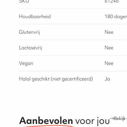
SKU
61246
Houdbaarheid
180 dage
Glutenvrij
Nee
Lactosevrij
Nee
Vegan
Nee
Halal geschikt (niet gecertificeerd)
Ja
Aanbevolen
voor jou
Bekijk