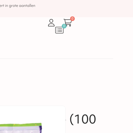
rt in grote aantallen
0
0
itdeelzakje (100