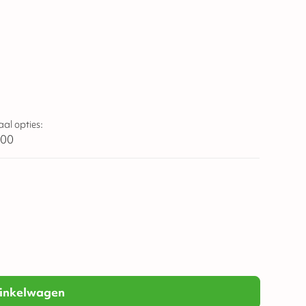
aal opties:
,00
inkelwagen