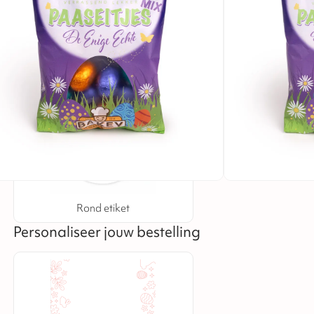
gram)
Vrolijke uitdeelzakjes met paaseitjes, leuke traktatie op
€
1,85
excl. BTW
Personaliseer jouw bestelling
Rond etiket
Personaliseer jouw bestelling