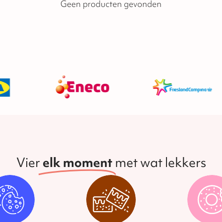
Geen producten gevonden
Vier
elk moment
met wat lekkers