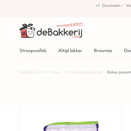
Duurzaam
Vo
Stroopwafels
Altijd lekker
Brownies
Do
DeBakkerij.com
›
Pasen
›
Chocolade paaseitjes
›
Bakey paaseit