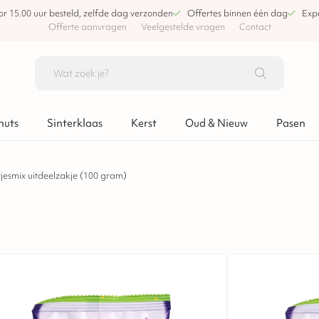
or 15.00 uur besteld, zelfde dag verzonden
Offertes binnen één dag
Expe
Offerte aanvragen
Veelgestelde vragen
Contact
nuts
Sinterklaas
Kerst
Oud & Nieuw
Pasen
jesmix uitdeelzakje (100 gram)
op voorraad
Bakey paaseitjesmix u