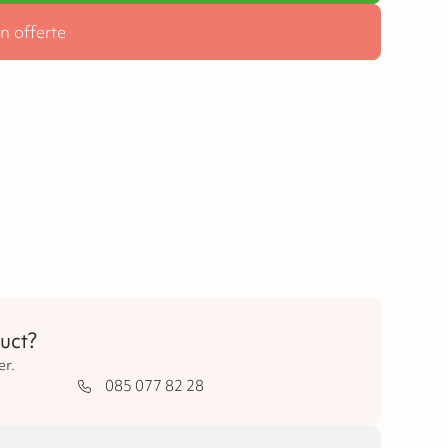
n offerte
uct?
er.
085 077 82 28