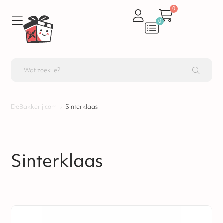
0
0
DeBakkerij.com
›
Sinterklaas
Sinterklaas