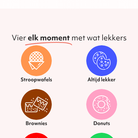
Vier
elk moment
met wat lekkers
Stroopwafels
Altijd lekker
Brownies
Donuts