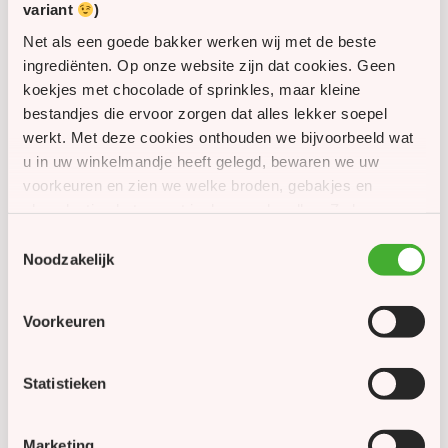
variant
)
Net als een goede bakker werken wij met de beste
op voorraad
op voorraad
ingrediënten. Op onze website zijn dat cookies. Geen
Geschenkdoos met Bakey
Chocolade kruidnoten (1
koekjes met chocolade of sprinkles, maar kleine
kruidnoten (200 gram),
kg)
bestandjes die ervoor zorgen dat alles lekker soepel
banketstaaf (250 gram)
€
10,95
€
9,95
werkt. Met deze cookies onthouden we bijvoorbeeld wat
en speculaastaart
u in uw winkelmandje heeft gelegd, bewaren we uw
voorkeuren en zien we welke broden, gebakjes en
chocolaatjes het meest in de smaak vallen. Zo kunnen
we onze website én ons assortiment steeds een beetje
Toestemmingsselectie
beter maken. Met uw toestemming gebruiken we
Noodzakelijk
daarnaast cookies om u persoonlijke aanbiedingen,
seizoensspecialiteiten en inspiratie uit onze bakkerij te
Voorkeuren
laten zien. Meer informatie leest u in ons cookiebeleid.
op voorraad
op voorraad
Weckpot strooigoed klein
Van Delft appeltaart
Statistieken
(150 gram)
kruidnoten
€
4,95
€
4,75
Marketing