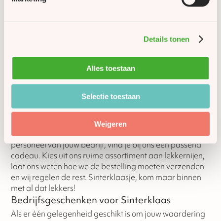
Details tonen
Sinterklaas bij DeBakkerij.com
Alles toestaan
De lekkerste zakelijke sinterklaasgeschenken
Ben jij dit jaar de gulle Sint? Bestel dan jouw zakelijke
Selectie toestaan
sinterklaasgeschenken bij DeBakkerij.com. Bij ons bestel
je de lekkerste sintgeschenken om jouw werkrelaties
mee te verrassen. Het is leuk om te geven en nog leuker
Weigeren
om te krijgen! Ook als je zakelijk Sinterklaas viert met het
personeel van jouw bedrijf, vind je bij ons een passend
cadeau. Kies uit ons ruime assortiment aan lekkernijen,
laat ons weten hoe we de bestelling moeten verzenden
en wij regelen de rest. Sinterklaasje, kom maar binnen
met al dat lekkers!
Bedrijfsgeschenken voor Sinterklaas
Als er één gelegenheid geschikt is om jouw waardering