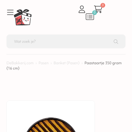
0
0
DeBakkerij.com
›
Pasen
›
Banket (Pasen)
›
Paastaartje 350 gram
(16 cm)