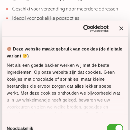
Geschikt voor verzending naar meerdere adressen
Ideaal voor zakelijke paasacties
Mogelijkheid tot offerte bij grotere bestellingen
SKU
60787
Deze website maakt gebruik van cookies (de digitale
variant
)
Houdbaarheid
42 dagen
Net als een goede bakker werken wij met de beste
ingrediënten. Op onze website zijn dat cookies. Geen
Glutenvrij
Nee
koekjes met chocolade of sprinkles, maar kleine
bestandjes die ervoor zorgen dat alles lekker soepel
Lactosevrij
Nee
werkt. Met deze cookies onthouden we bijvoorbeeld wat
u in uw winkelmandje heeft gelegd, bewaren we uw
Vegan
Nee
voorkeuren en zien we welke broden, gebakjes en
chocolaatjes het meest in de smaak vallen. Zo kunnen
Halal geschikt (niet
we onze website én ons assortiment steeds een beetje
Ja
Toestemmingsselectie
gecertificeerd)
beter maken. Met uw toestemming gebruiken we
Noodzakelijk