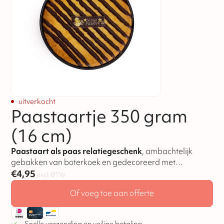
uitverkocht
Paastaartje 350 gram
(16 cm)
Paastaart als paas relatiegeschenk
, ambachtelijk
gebakken van boterkoek en gedecoreerd met
chocolade.
€
4,95
excl. BTW
Of voeg toe aan offerte