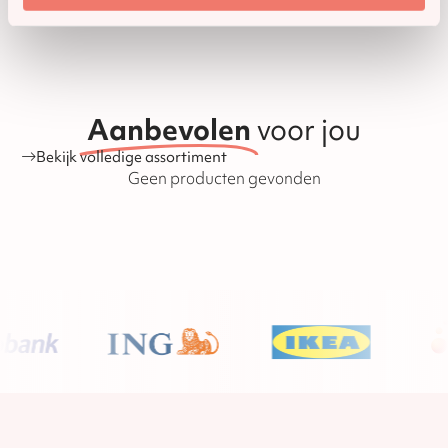
houdbaarheidsdatum staat op de verpakking vermeld.
Daarom raden wij aan, bestel op tijd en laat het op tijd
versturen! Mocht er dan iets niet kloppen aan de bestelling
o.i.d. dan hebben wij nog genoeg tijd om producten na te
leveren of om te wisselen. Hieronder vallen alle chocolade
en speculaasproducten, met uitzondering van
banketproducten zoals koeken, stollen en tulbanden. De
houdbaarheid van de producten is ook te vinden op onze
Aanbevolen
voor jou
website.
Bekijk volledige assortiment
Geen producten gevonden